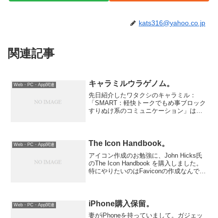
kats316@yahoo.co.jp
関連記事
キャラミルウラゲノム。
Web・PC・App関連
先日紹介したワタクシのキャラミル：
「SMART：軽快トークでもめ事ブロック
すりぬけ系のコミュニケーション」は
「オモテゲノム」なるものでした。実
は、「ウラゲノム」っていうのもありま
した。ワタクシのウラゲノムは以下の三
種類：WILDCAPTAI...
The Icon Handbook。
Web・PC・App関連
アイコン作成のお勉強に、John Hicks氏
のThe Icon Handbook を購入しました。
特にやりたいのはFaviconの作成なんです
が、アイコンそのものの考え方や、パソ
コンやWebを超えたところで書かれてい
るので楽しく、興味深く...
iPhone購入保留。
Web・PC・App関連
妻がiPhoneを持っていまして。ガジェッ