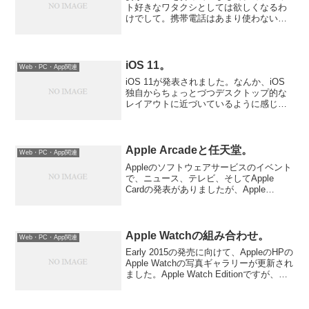
ト好きなワタクシとしては欲しくなるわ
けでして。携帯電話はあまり使わないの
で、いっそのこと「たまに使う携帯電
話」 ⇒ 「ネット端末に携帯電話の機
能が付いている」にするためにiPhoneに
しようかと思っ...
iOS 11。
Web・PC・App関連
iOS 11が発表されました。なんか、iOS
独自からちょっとづつデスクトップ的な
レイアウトに近づいているように感じま
した。
Apple Arcadeと任天堂。
Web・PC・App関連
Appleのソフトウェアサービスのイベント
で、ニュース、テレビ、そしてApple
Cardの発表がありましたが、Apple
Arcadeなるテレビゲームのサービスも発
表されました。Photo by Cláudio Luiz
Castro o...
Apple Watchの組み合わせ。
Web・PC・App関連
Early 2015の発売に向けて、AppleのHPの
Apple Watchの写真ギャラリーが更新され
ました。Apple Watch Editionですが、純
金ですから・・・通常の時計で200万円く
らいになるのでしょうか。クラシックな
18K...