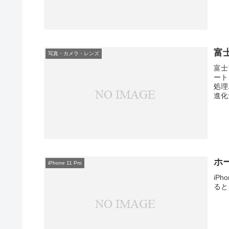
富
写真・カメラ・レンズ
富士
ート
処理
進化
ホ
iPhone 11 Pro
iP
ると