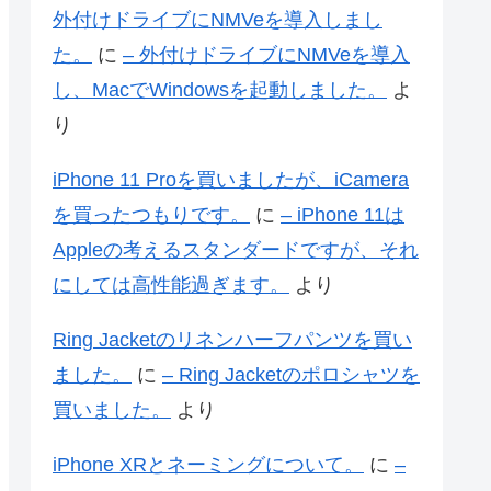
外付けドライブにNMVeを導入しまし
た。
に
– 外付けドライブにNMVeを導入
し、MacでWindowsを起動しました。
よ
り
iPhone 11 Proを買いましたが、iCamera
を買ったつもりです。
に
– iPhone 11は
Appleの考えるスタンダードですが、それ
にしては高性能過ぎます。
より
Ring Jacketのリネンハーフパンツを買い
ました。
に
– Ring Jacketのポロシャツを
買いました。
より
iPhone XRとネーミングについて。
に
–