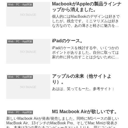
MacbookがAppleの製品ラインナ
Web・PC・App関連
ップから消えました。
個人的にはMacBookのデザインは好きで
したが。残念です。ミニマリズムは好き
な方なので、あの薄さと軽さに魅力を感
じていたのは事実です。2008年、一番最
初のMacbook Airが封筒から出された時は
衝撃が走りました。あの当時のMacbo...
iPadのケース。
Web・PC・App関連
iPadのケースを検討する中、いくつかの
ポイントがありました。自分に取っては
家の外に持ち出すことは少ないために、
主に家の中で保管するのを重きにおいて
ます。適度な保護と、あまり大げさでな
いものを探していました。機能性もそれ
程重要視していません...
アップルの未来（他サイトよ
Web・PC・App関連
り）。
あはは、笑ってもーた。参考サイト：
M1 Macbook Airが欲しいです。
Web・PC・App関連
新しいMacbook Airが発表/発売しました。同時にM1ベースの新しい
MacBook Air、13インチのMacBook Pro、そしてMac Miniが発表さ
れ、本来は3つの異なるコンピュータというよりも、同じコンピュー