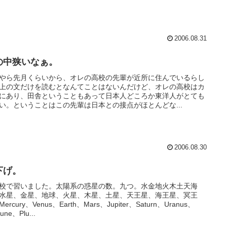
2006.08.31
の中狭いなぁ。
やら先月くらいから、オレの高校の先輩が近所に住んでいるらし
上の文だけを読むとなんてことはないんだけど、オレの高校はカ
にあり、田舎ということもあって日本人どころか東洋人がとても
い。ということはこの先輩は日本との接点がほとんどな...
2006.08.30
下げ。
校で習いました。太陽系の惑星の数。九つ。水金地火木土天海
水星、金星、地球、火星、木星、土星、天王星、海王星、冥王
ercury、Venus、Earth、Mars、Jupiter、Saturn、Uranus、
une、Plu...