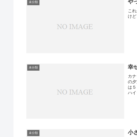
や
未分類
これ
けど
幸
未分類
カナ
の夕
は５
ハイ
小
未分類