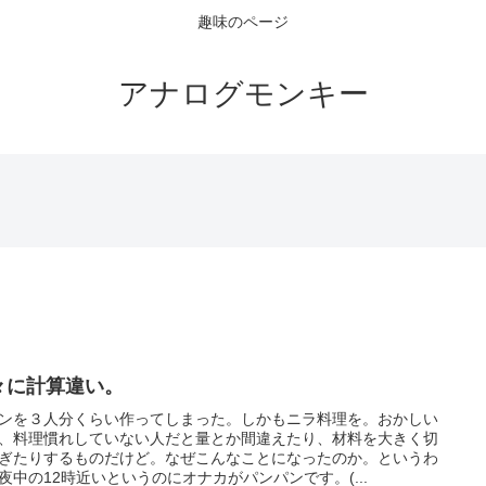
趣味のページ
アナログモンキー
々に計算違い。
ンを３人分くらい作ってしまった。しかもニラ料理を。おかしい
、料理慣れしていない人だと量とか間違えたり、材料を大きく切
ぎたりするものだけど。なぜこんなことになったのか。というわ
夜中の12時近いというのにオナカがパンパンです。(...