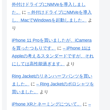
外付けドライブにNMVeを導入しまし
た。
に
– 外付けドライブにNMVeを導入
し、MacでWindowsを起動しました。
よ
り
iPhone 11 Proを買いましたが、iCamera
を買ったつもりです。
に
– iPhone 11は
Appleの考えるスタンダードですが、それ
にしては高性能過ぎます。
より
Ring Jacketのリネンハーフパンツを買い
ました。
に
– Ring Jacketのポロシャツを
買いました。
より
iPhone XRとネーミングについて。
に
–