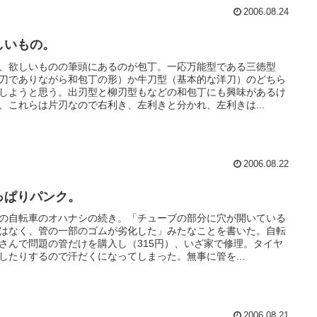
2006.08.24
しいもの。
、欲しいものの筆頭にあるのが包丁。一応万能型である三徳型
刀でありながら和包丁の形）か牛刀型（基本的な洋刀）のどちら
しようと思う。出刃型と柳刃型もなどの和包丁にも興味があるけ
、これらは片刃なので右利き、左利きと分かれ、左利きは...
2006.08.22
っぱりパンク。
の自転車のオハナシの続き。「チューブの部分に穴が開いている
はなく、管の一部のゴムが劣化した」みたなことを書いた。自転
さんで問題の管だけを購入し（315円）、いざ家で修理。タイヤ
したりするので汗だくになってしまった。無事に管を...
2006.08.21