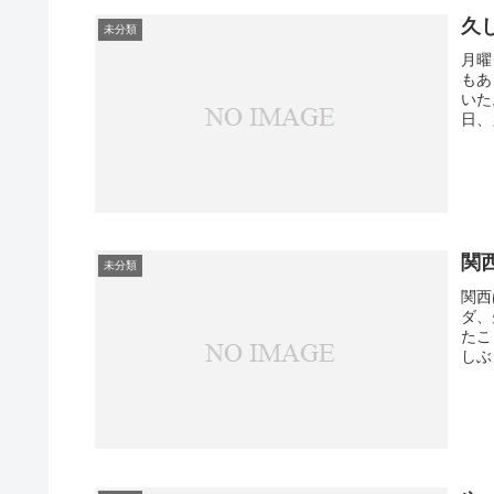
久
未分類
月曜
もあ
いた
日、
関
未分類
関西
ダ、
たこ
しぶ