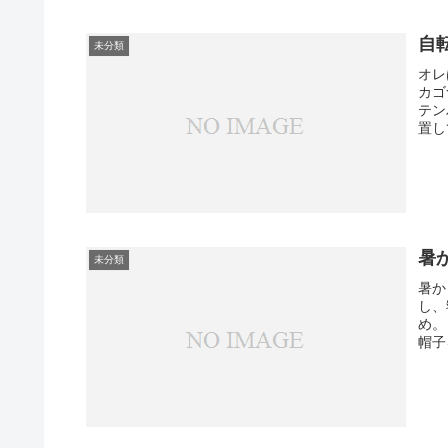
自
未分類
オレ
カゴ
テン
置し
暑
未分類
暑か
し、
め。
帽子