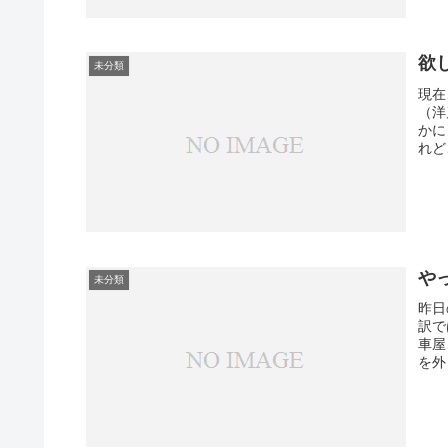
欲
未分類
現在
（洋
かに
れど
や
未分類
昨日
訳で
車屋
を外