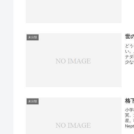
世
未分類
どう
い。
ナダ
少な
格
未分類
小学
冥。
星。M
Nept