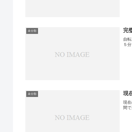
完
未分類
自転
５分
現在
未分類
現在
間で