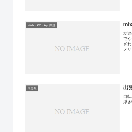
m
Web・PC・App関連
友達
でや
ざわ
メリ
出
未分類
自転
浮き