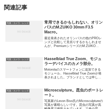
関連記事
常用できるかもしれない、オリン
写真・カメラ・レンズ
パスのM.ZUIKO 30mm F3.5
Macro。
最近発表されたオリンパスの他のPROレ
ンズと比較して見劣りするかもしれませ
んが、PremiumシリーズのM.ZUIKO
DIGITAL ED 30mm F3.5 Macroが発売さ
れます。既にM.ZUIKO DIGITAL ED
60mm ...
Hasselblad True Zoom、モジュ
写真・カメラ・レンズ
ラーデバイスのカメラ部分。
Motorolaのスマートフォンに追加できる
モジュール、Hasselblad True Zoomが発
表されました。ブランドとしては申し分
ない、モジュールデバイスの面白い試み
と思います。
Microsculpture。昆虫のポートレ
写真・カメラ・レンズ
ート。
写真家のLevon Biss氏のMicrosculptureの
写真が素晴らしいです。昆虫の写真が高
解像度で撮影されています。三色の昆虫