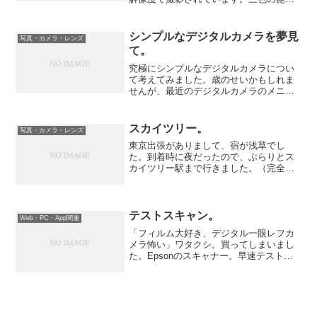
とかの色か綺麗です。メイキング映像も
あるのですが、これも面白いです。
シンプルなデジタルカメラを夢見
写真・カメラ・レンズ
て。
究極にシンプルなデジタルカメラについ
て考えてみました。歳のせいかもしれま
せんが、最近のデジタルカメラのメニュ
ーやら見ると少し手に余ることもありま
す。これまでのデジタルカメラ機器を通
して考えると、職人のようなフィルムカ
スカイツリー。
写真・カメラ・レンズ
メラのようにシンプルで簡...
東京出張がありまして、宿が浅草でし
た。到着時に夜だったので、ぶらりとス
カイツリー駅まで行きました。（完全に
お上りさんです）From Scrapbook
Photosうーん、この角度はコワイ。さす
が643m。From Scrapbook Ph...
テストスキャン。
Web・PC・App関連
「フィルム大好き、デジタル一眼レフカ
メラ怖い」ワタクシ。買ってしまいまし
た。Epsonのスキャナー。早速テストス
キャンをしてみました。Pentax ME, FA
77mm F1.8 Limited, Velvia 100F, F1.8
AE...