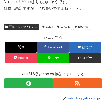
Noctiluxの50mmよりも浅いそうです。
価格は未定ですが、当然高いですよね・・・。
写真・カメラ・レンズ
Leica
Leica M
Noctilux
シェアする
X
Facebook
はてブ
Pocket
LINE
コピー
kats316@yahoo.co.jpをフォローする
kats316@yahoo.co.jp