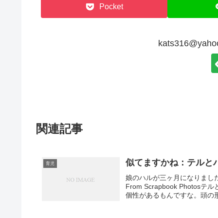
Pocket
kats316@ya
関連記事
似てますかね：テルと
育児
娘のハルが三ヶ月になりまし
From Scrapbook P
個性があるもんですな。頭の形