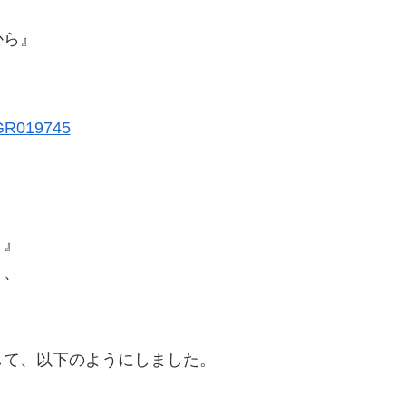
から』
？』
り、
して、以下のようにしました。