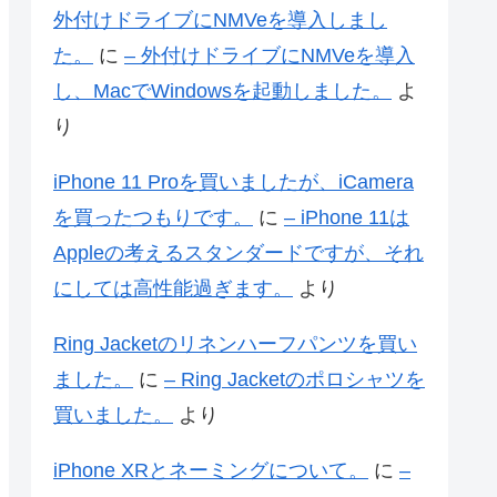
外付けドライブにNMVeを導入しまし
た。
に
– 外付けドライブにNMVeを導入
し、MacでWindowsを起動しました。
よ
り
iPhone 11 Proを買いましたが、iCamera
を買ったつもりです。
に
– iPhone 11は
Appleの考えるスタンダードですが、それ
にしては高性能過ぎます。
より
Ring Jacketのリネンハーフパンツを買い
ました。
に
– Ring Jacketのポロシャツを
買いました。
より
iPhone XRとネーミングについて。
に
–