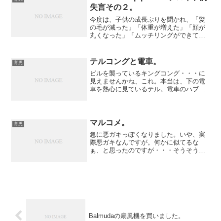
失言その２。
今度は、子供の成長ぶりを聞かれ、「髪
の毛が減った」「体重が増えた」「顔が
丸くなった」「ムッチリングができてき
た（太って手首とか輪ゴムをはめてるみ
たいに見えるコト）」などと答えていた
んですけど、身長の話になった時に
テルコングと電車。
育児
「『体長』はあまり変わってい...
ビルを襲っているキングコング・・・に
見えませんかね、これ。本当は、下の電
車を熱心に見ているテル。電車のハブの
ような駅では、たくさん電車が通って楽
しいね。緑の山の手線、青い京浜東北
線、黄色い総武線、オレンジ色の中央
線、一度教えただけで全部覚え...
マルコメ。
育児
急に悪ガキっぽくなりました。いや、実
際悪ガキなんですが。何かに似てるな
ぁ、と思ったのですが・・・そうそう、
マルコメ君です。残念ながら現在募集は
していないそうです。
Balmudaの扇風機を買いました。