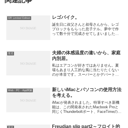
レゴバイク。
GR Limited Edition
誕生日に叔父さんと叔母さんから、レゴ
ブロックをもらった息子テル。夢中で作
って数十分で完成させてしまいました。
なかなかカッコイイレーシングバイクで
すね。私の子供時代にはこういうのはあ
りませんでした。しかし、このバイクは
もう一つ隠された姿があり...
夫婦の体感温度の違いから、家庭
育児
内別居。
私はエアコンが好きではありません。夏
場もあまり人工的な風に当たりたくない
のが本音です。スーパーとかデパートと
か寒いです。もっとまずいのは、寝てい
る際に人工的な風に当たると、翌日気分
が悪くなっていたりする。扇風機も危な
新しいiMacとパソコンの使用方法
Web・PC・App関連
いです。そんな私と一緒に...
を考える。
iMacが発表されました。特筆すべき新機
能は、この間発表されたMacbook Proと
同じくThunderboltポート、FaceTimeの
HD カメラとQuad-CoreのCPUあたりで
す。このiMacをSSDで使ったらもの凄く
早いと思い...
Freudian slip part2～フロイト的
育児