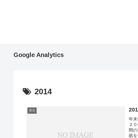
Google Analytics
2014
2
育児
年末
２０
間の
紙を