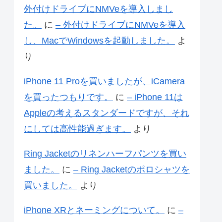
外付けドライブにNMVeを導入しまし
た。
に
– 外付けドライブにNMVeを導入
し、MacでWindowsを起動しました。
よ
り
iPhone 11 Proを買いましたが、iCamera
を買ったつもりです。
に
– iPhone 11は
Appleの考えるスタンダードですが、それ
にしては高性能過ぎます。
より
Ring Jacketのリネンハーフパンツを買い
ました。
に
– Ring Jacketのポロシャツを
買いました。
より
iPhone XRとネーミングについて。
に
–