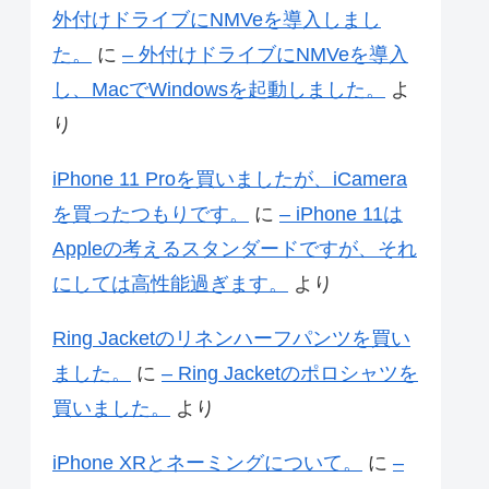
外付けドライブにNMVeを導入しまし
た。
に
– 外付けドライブにNMVeを導入
し、MacでWindowsを起動しました。
よ
り
iPhone 11 Proを買いましたが、iCamera
を買ったつもりです。
に
– iPhone 11は
Appleの考えるスタンダードですが、それ
にしては高性能過ぎます。
より
Ring Jacketのリネンハーフパンツを買い
ました。
に
– Ring Jacketのポロシャツを
買いました。
より
iPhone XRとネーミングについて。
に
–