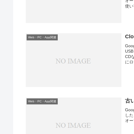
オー
使い古
Cl
Web・PC・App関連
Go
US
CD
にロ
古
Web・PC・App関連
Go
した
オー