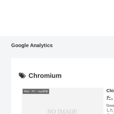
Google Analytics
Chromium
Cl
Web・PC・App関連
た
Go
した