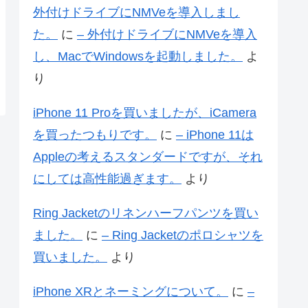
外付けドライブにNMVeを導入しまし
た。
に
– 外付けドライブにNMVeを導入
し、MacでWindowsを起動しました。
よ
り
iPhone 11 Proを買いましたが、iCamera
を買ったつもりです。
に
– iPhone 11は
Appleの考えるスタンダードですが、それ
にしては高性能過ぎます。
より
Ring Jacketのリネンハーフパンツを買い
ました。
に
– Ring Jacketのポロシャツを
買いました。
より
iPhone XRとネーミングについて。
に
–