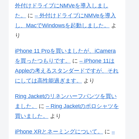
外付けドライブにNMVeを導入しまし
た。
に
– 外付けドライブにNMVeを導入
し、MacでWindowsを起動しました。
よ
り
iPhone 11 Proを買いましたが、iCamera
を買ったつもりです。
に
– iPhone 11は
Appleの考えるスタンダードですが、それ
にしては高性能過ぎます。
より
Ring Jacketのリネンハーフパンツを買い
ました。
に
– Ring Jacketのポロシャツを
買いました。
より
iPhone XRとネーミングについて。
に
–