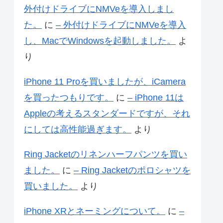
外付けドライブにNMVeを導入しまし
た。
に
– 外付けドライブにNMVeを導入
し、MacでWindowsを起動しました。
よ
り
iPhone 11 Proを買いましたが、iCamera
を買ったつもりです。
に
– iPhone 11は
Appleの考えるスタンダードですが、それ
にしては高性能過ぎます。
より
Ring Jacketのリネンハーフパンツを買い
ました。
に
– Ring Jacketのポロシャツを
買いました。
より
iPhone XRとネーミングについて。
に
–