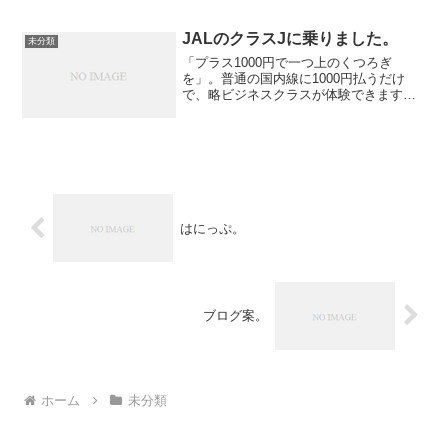
のワールドカップの記憶があるため、そ
の決勝と同じなのがなんだか感慨深かっ
たです。私の世代の日本人は、ドイツサ
JALのクラスJに乗りました。
未分類
ッカーが何やら基準と...
「プラス1000円で一つ上のくつろぎ
を」。普通の国内線に1000円払うだけ
で、略ビジネスクラスが体験できます。
万年エコノミーの私からして見れば、ビ
ジネスクラスと勘違いしてしまいます。
はにっぷ。
ブログ案。
ホーム
未分類