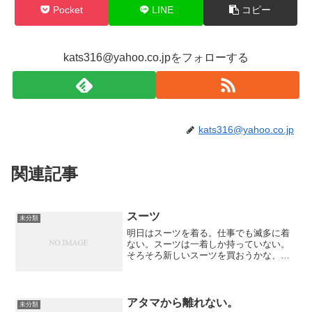
Pocket
LINE
コピー
kats316@yahoo.co.jpをフォローする
kats316@yahoo.co.jp
関連記事
スーツ
未分類
明日はスーツを着る。仕事でも滅多に着
ない。スーツは一着しか持っていない。
そろそろ新しいスーツを買おうかな、と
思っているんだけど使用頻度が少ないた
めにためらってしまう。あうぅ。ファッ
ションというか普段着としてスーツを着
こなせないため、ためらっ...
アタマから離れない。
未分類