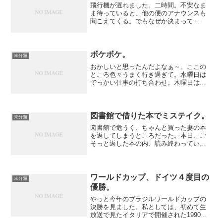
飛行機が遅れました。二時間。不安なま
ま待っていると、他の便のアナウンスも
聞こえてくる。でもなぜか決まって
「China Eastern Airlines, flight
○○○・・・」というアナウンスばかり。
たまに他のもアナウンスされるけど、...
ボケボケ。
未分類
おかしいと思ったんだよなぁ～。ここの
ところ色々うまく行き過ぎて。水曜日は
でっかい仕事の打ち合わせ。木曜日はで
っかい夢の語り合い。金曜日は半年かか
ったの仕事のしめくくり。新しい鍋で新
しい料理の挑戦と慣れ親しんだ料理の再
発見。ジムにも行って、筋...
図書館で借りた本でミステイク。
未分類
図書館で危うく、ちゃんと買った妻の本
を返してしまうところだった。本日、ご
そっと返した本の内、読み終わっていな
いのが数冊あったことが発覚。「ま、い
いんだけどさ」と、明らかに「いいくな
い」感じで言われました。また、家の
「読み終わった借りた本置き...
ワールドカップ、ドイツ４度目の
未分類
優勝。
やっと今年のブラジルワールドカップの
決勝を見ました。私としては、初めて生
放送で見たイタリアで開催された1990年