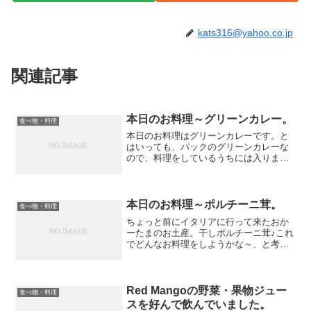
kats316@yahoo.co.jp
関連記事
本日のお料理～グリーンカレー。
食べ物・料理
本日のお料理はグリーンカレーです。と
はいっても、パックのグリーンカレーな
ので、料理をしているうちには入りませ
ん。例えば、タイ風料理で一番大事なコ
コナッツミルクが粉末で用意されていた
り、グリーンカレーペーストがもう用意
されていたりと、完全横着...
本日のお料理～ポルチーニ茸。
食べ物・料理
ちょっと前にイタリアに行って来たおか
ーたまのお土産。干しポルチーニ茸♪これ
でどんなお料理をしようかな～、と考え
ていたところ、最も無難なパスタにする
ことにしました。まず、家の残り物を炒
めます。ポルチーニ茸の袋を開けると、
ぽわ～んといいかほりが...
Red Mangoの野菜・果物ジュー
食べ物・料理
スを好んで飲んでいました。