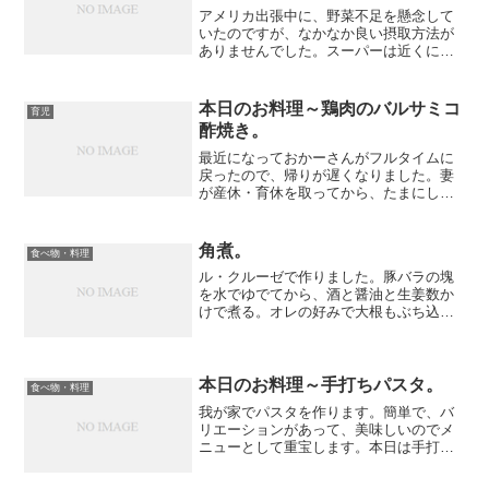
アメリカ出張中に、野菜不足を懸念して
いたのですが、なかなか良い摂取方法が
ありませんでした。スーパーは近くにあ
るのですが、ホテルに戻っても切ったり
できませんし、食べるのも一苦労です。
なのでジュースで代用しました。フロー
本日のお料理～鶏肉のバルサミコ
育児
ズンヨーグルトで有名なR...
酢焼き。
最近になっておかーさんがフルタイムに
戻ったので、帰りが遅くなりました。妻
が産休・育休を取ってから、たまにしか
料理を作らなかったのですが、これから
は増えそうです。（というか平日は毎日
ですが）朝からバルサミコ酢に漬けた鶏
角煮。
食べ物・料理
肉を用意しました。これを...
ル・クルーゼで作りました。豚バラの塊
を水でゆでてから、酒と醤油と生姜数か
けで煮る。オレの好みで大根もぶち込
む。んで、ちょっと最初の水ゆでの時間
が短かったのか、数個ほど固い角煮がで
きてしまった。反省。次回はトロトロに
なるまで煮よう。実際、大根...
本日のお料理～手打ちパスタ。
食べ物・料理
我が家でパスタを作ります。簡単で、バ
リエーションがあって、美味しいのでメ
ニューとして重宝します。本日は手打ち
パスタに挑戦しました。材料はタマゴと
強力粉と薄力粉です。パスタなのでちょ