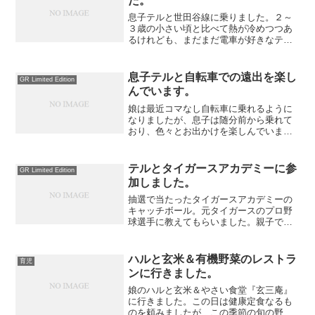
た。
息子テルと世田谷線に乗りました。２～
３歳の小さい頃と比べて熱が冷めつつあ
るけれども、まだまだ電車が好きなテ
ル。普段の生活で乗れない電車を探し出
して積極的に乗ろうと試みています。
#gmap_canvas img{max-width:none!...
息子テルと自転車での遠出を楽し
GR Limited Edition
んでいます。
娘は最近コマなし自転車に乗れるように
なりましたが、息子は随分前から乗れて
おり、色々とお出かけを楽しんでいま
す。ちょっとした遠出はお手の物。この
日は車で３０分近くかかる道のりを、河
川敷を駆使して自転車で４５分で到着し
テルとタイガースアカデミーに参
GR Limited Edition
ました。
加しました。
抽選で当たったタイガースアカデミーの
キャッチボール。元タイガースのプロ野
球選手に教えてもらいました。親子でキ
ャッチボール、スピードガン、ストラッ
クアウトなど色々な催しがあってテルも
満足していたようです。キャッチボール
ハルと玄米＆有機野菜のレストラ
育児
は子供がピッチャーのよう...
ンに行きました。
娘のハルと玄米＆やさい食堂『玄三庵』
に行きました。この日は健康定食なるも
のを頼みましたが、この季節の旬の野菜