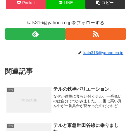
Pocket
LINE
コピー
kats316@yahoo.co.jpをフォローする
kats316@yahoo.co.jp
関連記事
テルの鉄棒バリエーション。
育児
なぜか鉄棒に食らい付くテル。一番低い
のは自分でつかみました。二番に高い真
ん中が一番具合が良かったのだけれど、
これはおとーさんが手伝いました。「お
りゃ。ぶらさがってるどー」なかなかの
腕力・握力なので、隣の一番高い鉄棒に
チャレンジさせました。お...
テルと東急世田谷線に乗りまし
育児