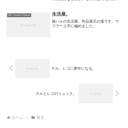
を39品目以上使用した日替わり定食でし
た。最初に「飲む野菜サラダ」と称した
ジュースを、ハルの分もいただきまし
生活展。
GR Limited Edition
た。メインはカブの肉詰め...
娘ハルの生活展。作品展示の場です。マ
フラー上手に編めました。
テル、レゴに夢中になる。
テルとレゴのリュック。
ホーム
育児