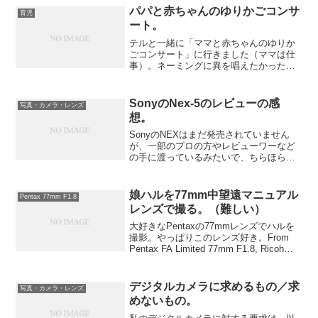
念と思っていたところ、山梨...
パパと赤ちゃんのゆりかごコンサ
育児
ート。
テルと一緒に「ママと赤ちゃんのゆりか
ごコンサート」に行きました（ママは仕
事）。ネーミングに異を唱えたかったけ
れど、いつも忙しいママのために企画さ
れたコンサートなので、あまりいちゃも
んはつけられません。会場はホテルの宴
SonyのNex-5のレビューの感
写真・カメラ・レンズ
会場を使用。ベビーカーも...
想。
SonyのNEXはまだ発売されていません
が、一部のプロの方やレビューワーなど
の手に渡っているみたいで、ちらほらと
写真やレビューが出てきているみたいで
す。大好きなカメラサイトでNEXのハン
ズオンレポートがあるのでちょっと内容
娘ハルを77mm中望遠マニュアル
Pentax 77mm F1.8
を抜粋し、ちょっと...
レンズで撮る。（難しい）
大好きなPentaxの77mmレンズでハルを
撮影。やっぱりこのレンズ好き。From
Pentax FA Limited 77mm F1.8, Ricoh
GXR Mount A12でも注意点がいくつかあ
ります。・手ぶれ補正の無いこのカメラ
ボ...
デジタルカメラに求めるもの／求
写真・カメラ・レンズ
めないもの。