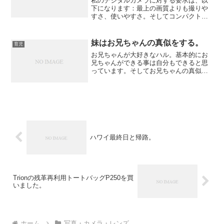
私のデジタルカメラに対する要求は、以
下になります：最上の画質よりも撮りや
すさ、使いやすさ。そしてコンパクト
さ、軽さ。これを踏まえて自分メモとし
て、デジタルカメラで何が必要か考えて
みました。一般とは異なるので、私以外
妹はお兄ちゃんの真似をする。
育児
の人間にはなんの参考にもな...
お兄ちゃんが大好きなハル。基本的にお
兄ちゃんができる事は自分もできると思
っています。そしてお兄ちゃんの真似を
よくします。From Daily Lifeうーん、困
った。
ハワイ最終日と帰路。
Trionの残革再利用トートバッグP250を買
いました。
ホーム
写真・カメラ・レンズ