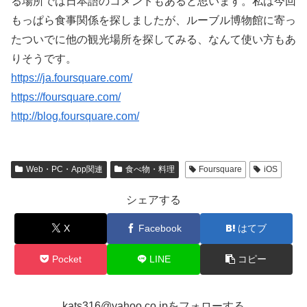
る場所では日本語のコメントもあると思います。私は今回
もっぱら食事関係を探しましたが、ルーブル博物館に寄っ
たついでに他の観光場所を探してみる、なんて使い方もあ
りそうです。
https://ja.foursquare.com/
https://foursquare.com/‎
http://blog.foursquare.com/
Web・PC・App関連
食べ物・料理
Foursquare
iOS
シェアする
X
Facebook
はてブ
Pocket
LINE
コピー
kats316@yahoo.co.jpをフォローする