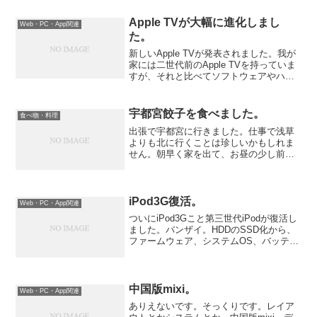
んとしたお寿司を食べたくなったのです
が（『江戸前の旬』と...
Apple TVが大幅に進化しまし
Web・PC・App関連
た。
新しいApple TVが発表されました。我が
家には二世代前のApple TVを持っていま
すが、それと比べてソフトウェアやハー
ドウェアが大幅に進化しています。
宇都宮餃子を食べました。
食べ物・料理
出張で宇都宮に行きました。仕事で浅草
よりも北に行くことは珍しいかもしれま
せん。朝早く家を出て、お昼の少し前に
到着しました。餃子を食べるためです。
有名な宇都宮の餃子ですが、早速食べて
みました。
iPod3G復活。
Web・PC・App関連
ついにiPod3Gこと第三世代iPodが復活し
ました。バンザイ。HDDのSSD化から、
ファームウェア、システムOS、バッテリ
ー交換を経て、最後に問題となっていた
のがヘッドフォンでした。実は、iPodを
バラす際に、フィルムのようなコードが
ある...
中国版mixi。
Web・PC・App関連
ありえないです。そっくりです。レイア