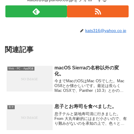
kats316@yahoo.co.jp
関連記事
macOS Sierraの名称以外の変
Web・PC・App関連
化。
今までMacのOSはMac OSでした。Mac
OS8とか懐かしいです。最近は長らく
Mac OSXで、Panther（10.3）とかの猫
系の名称からカリフォルニア州の名物
（Yosemite等）へ変えていましたが、今
回は小文字のmでmacOS...
息子とお寿司を食べました。
育児
息子テルと築地寿司清に行きました。
From 大丸年齢的にはまだ小さいので、有
り難みがないのを承知の上で、色々と経
験をさせてあげたいと思ってカウンター
で食べました。ま、父も久しぶりにちゃ