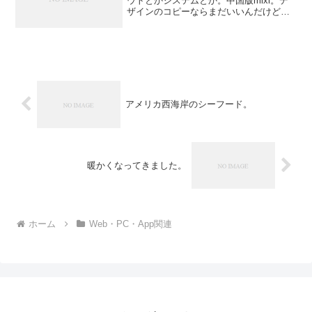
ウトとかシステムとか。中国版mixi。デ
ザインのコピーならまだいいんだけど、
HTMLのタグとかコピーしているみたい
で、レイアウト用の画像（壁紙とか枠と
か）の画像が直リンされているんですけ
ど。mixiのHP...
アメリカ西海岸のシーフード。
暖かくなってきました。
ホーム
Web・PC・App関連