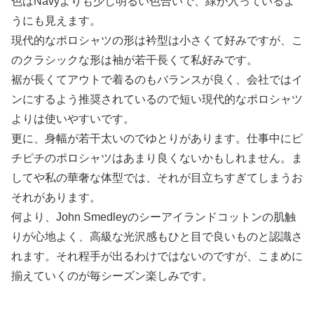
色はNavyよりも少し明るい色合いで、緑が入っているよ
うにも見えます。
現代的なポロシャツの形は衿型は小さくて好みですが、こ
のクラシックな形は袖が若干長くて私好みです。
裾が長くてアウトで着るのもバランスが良く、会社ではイ
ンにするよう推奨されているので短い現代的なポロシャツ
よりは使いやすいです。
更に、身幅が若干太いのでゆとりがあります。仕事中にピ
チピチのポロシャツはあまり良くないかもしれません。ま
してや私の華奢な体型では、それが目立ちすぎてしまうお
それがあります。
何より、John Smedleyのシーアイランドコットンの肌触
りが心地よく、高級な光沢感もひと目で良いものと認識さ
れます。それ程手が出るわけではないのですが、こまめに
揃えていくのが毎シーズン楽しみです。