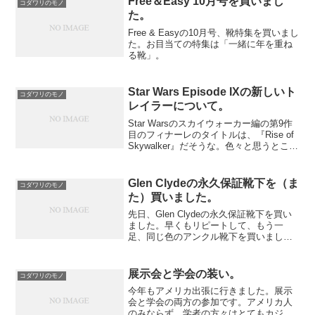
Free＆Easy 10月号を買いまし
コダワリのモノ
た。
Free & Easyの10月号、靴特集を買いまし
た。お目当ての特集は「一緒に年を重ね
る靴」。
Star Wars Episode IXの新しいト
コダワリのモノ
レイラーについて。
Star Warsのスカイウォーカー編の第9作
目のフィナーレのタイトルは、『Rise of
Skywalker』だそうな。色々と思うところ
はありますが、とても楽しみです。最後
の笑いがとても気になります。
Glen Clydeの永久保証靴下を（ま
コダワリのモノ
た）買いました。
先日、Glen Clydeの永久保証靴下を買い
ました。早くもリピートして、もう一
足、同じ色のアンクル靴下を買いまし
た。
展示会と学会の装い。
コダワリのモノ
今年もアメリカ出張に行きました。展示
会と学会の両方の参加です。アメリカ人
のみならず、学者の方々はとてもカジュ