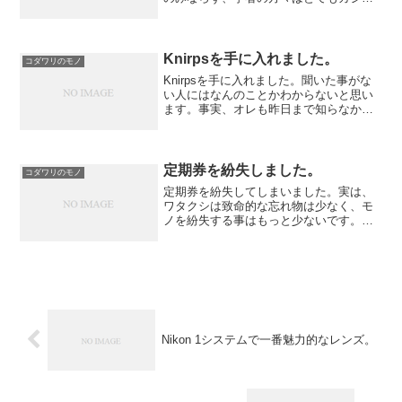
アルな服装の方が多いです。反面、展示
会は各社の展示があるので皆さんスーツ
とかワイシャツを着ています。その両方
に参加する私は、どちらに...
Knirpsを手に入れました。
コダワリのモノ
Knirpsを手に入れました。聞いた事がな
い人にはなんのことかわからないと思い
ます。事実、オレも昨日まで知らなかっ
たし。(*￣▽￣*)ノ"ま、こんなものです↓
これはどう見てもケースですねぇ。(￣へ
￣|||) ウーム中には何が入っているの？
お...
定期券を紛失しました。
コダワリのモノ
定期券を紛失してしまいました。実は、
ワタクシは致命的な忘れ物は少なく、モ
ノを紛失する事はもっと少ないです。
（たまに家を出た直後に忘れ物を思い出
す事がありますがそれはご愛嬌）財布と
かパスポート、免許証は落とした事はあ
りません。普通の場合はいつ...
Nikon 1システムで一番魅力的なレンズ。