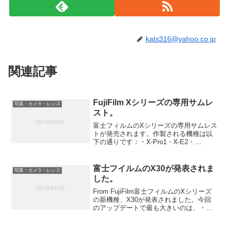
kats316@yahoo.co.jp
関連記事
FujiFilm Xシリーズの専用サムレ
写真・カメラ・レンズ
スト。
富士フィルムのXシリーズの専用サムレス
トが発売されます。作製される機種は以
下の通りです：・X-Pro1・X-E2・
X100T・X30カメラボディにベストフィッ
トするため、形状は実に４種類、そして
ブラックとシルバーし対応した２色が発
富士フイルムのX30が発表されま
写真・カメラ・レンズ
売されます...
した。
From FujiFilm富士フィルムのXシリーズ
の新機種、X30が発表されました。今回
のアップデートで最も大きいのは、・
EVF・チルトモニター・デュアルリング
だと思います。まず、このサイズのカメ