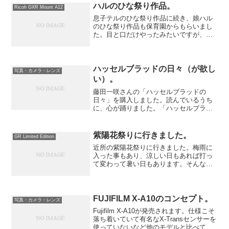
ラにEVFを入れたのはすごいと思いま
ハルのひな祭り作品。
Ricoh GXR Mount A12
す。みた...
息子テルのひな祭り作品に続き、娘ハル
のひな祭り作品も保育園からもらいまし
た。目と口だけやったみたいですが、そ
れなりの位置にあるのでびっくりしまし
た。頭のイメージを具現化するのはまだ
できないと思っていました。（Sonnetar
1.1/50の...
ハッセルブラッドの日々（が欲し
写真・カメラ・レンズ
い）。
藤田一咲さんの「ハッセルブラッドの
日々」を購入しました。読んでいるうち
に、心が踊りました。「ハッセルブラッ
ドの時間」も持っているので、並行して
読んだりもしました。ただひとつの問題
は・・・読んでしまうとハッセルブラッ
紫陽花祭りに行きました。
GR Limited Edition
ドが欲しくなってしまうこと...
近所の紫陽花祭りに行きました。梅雨に
入った事もあり、涼しい日もあれば打っ
て変わって暑い日もあります。そんな季
節を思い起こすアジサイです。
FUJIFILM X-A10のコンセプト。
写真・カメラ・レンズ
Fujifilm X-A10が発売されます。仕様こそ
落ち着いていて有名なX-Transセンサーを
使っていないなど他のモデルと比べてス