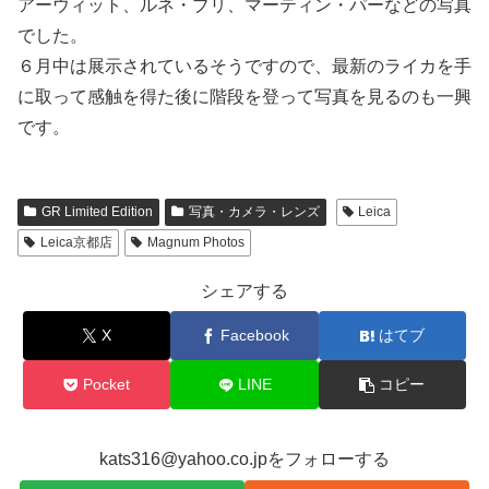
アーウィット、ルネ・ブリ、マーティン・パーなどの写真
でした。
６月中は展示されているそうですので、最新のライカを手
に取って感触を得た後に階段を登って写真を見るのも一興
です。
GR Limited Edition
写真・カメラ・レンズ
Leica
Leica京都店
Magnum Photos
シェアする
X
Facebook
はてブ
Pocket
LINE
コピー
kats316@yahoo.co.jpをフォローする