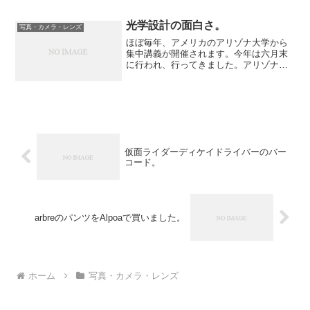
は40年前はなかなか凄かったのです。
光学設計の面白さ。
写真・カメラ・レンズ
ほぼ毎年、アメリカのアリゾナ大学から
集中講義が開催されます。今年は六月末
に行われ、行ってきました。アリゾナ大
学は世にも珍しい工学部ならぬ光学部が
あり、光学の分野においては世界をリー
ドしており、また卒業生の多くが光学の
分野で活躍しております。...
仮面ライダーディケイドライバーのバー
コード。
arbreのパンツをAlpoaで買いました。
ホーム
写真・カメラ・レンズ