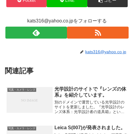
Pocket
LINE
コピー
kats316@yahoo.co.jpをフォローする
kats316@yahoo.co.jp
関連記事
光学設計のサイトで『レンズの体
写真・カメラ・レンズ
系』を紹介しています。
別のドメインで運営している光学設計の
サイトを更新しました。『光学設計のレ
ンズ体系：光学設計者の道具箱』という
タイトルで執筆しました。またもや4万
5000ワード、印刷したら１７０ページの
大作です。この道具箱は光学設計のレン
Leica S(007)が発表されました。
写真・カメラ・レンズ
ズ体系を歴史を辿って...