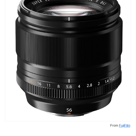
From
FujiFilm