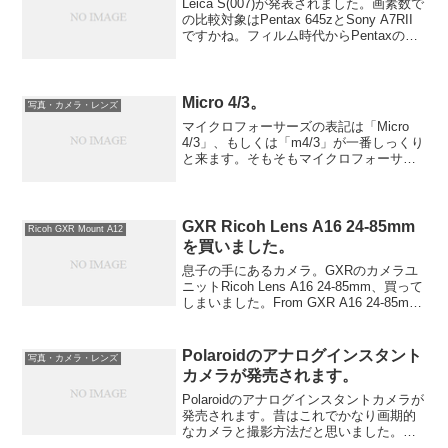
Leica S(007)が発表されました。画素数で
の比較対象はPentax 645zとSony A7RII
ですかね。フィルム時代からPentaxの
645系統のスタイルは憧れでした。Leica
Sは、Sレンズと相まって卓越した描写が
可能です。...
Micro 4/3。
写真・カメラ・レンズ
マイクロフォーサーズの表記は「Micro
4/3」、もしくは「m4/3」が一番しっくり
と来ます。そもそもマイクロフォーサー
ズはフォーサーズから来ている言葉で
す。4/3自体、名称の由来となったのは長
らくCマウント規格で標準だった1（イン
チ）型...
GXR Ricoh Lens A16 24-85mm
Ricoh GXR Mount A12
を買いました。
息子の手にあるカメラ。GXRのカメラユ
ニットRicoh Lens A16 24-85mm、買って
しまいました。From GXR A16 24-85mm
設定とかを吟味していきたいのでそれま
ではコメントは控えますが、とりあえず
MY設定に焦点距離...
Polaroidのアナログインスタント
写真・カメラ・レンズ
カメラが発売されます。
Polaroidのアナログインスタントカメラが
発売されます。昔はこれでかなり画期的
なカメラと撮影方法だと思いました。取
ったその瞬間に写真が見れる、というの