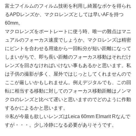
富士フイルムのフィルム技術を利用し綺麗なボケを得られ
るAPDレンズか、マクロレンズとしては早いAFを持つ
60mm。
マクロレンズをポートレートに使う時、唯一の難点はマニ
ュアルのフォーカス速度でしょうか。マクロレンズは精密
にピントを合わせる用途から一回転分が短い距離になって
しまいがちで、即ち長い距離のフォーカス移動はそれだけ
レンズを回さなければいけない事もあるかと思います。私
は子供の撮影が多く、屋外ではじっとしてくれませんので
ここが厳しいかもしれません。例えデジタルでも、この回
転に相当する移動に対してのフォーカス移動距離はノンマ
クロのレンズと比べて遅いと思いますのでどのように作動
するかによるかと思います。
※私が今最も欲しいレンズはLeica 60mm Elmarit Rなんで
すが・・・。少し冷静になる必要がありそうです。