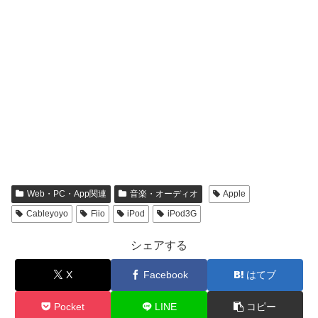
Web・PC・App関連
音楽・オーディオ
Apple
Cableyoyo
Fiio
iPod
iPod3G
シェアする
X
Facebook
はてブ
Pocket
LINE
コピー