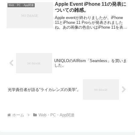
言え、小さいiPhone...
Apple Event iPhone 11の発表に
Web・PC・App関連
ついての雑感。
Apple eventが終わりましたが、iPhone
11とiPhone 11 Proらが発表されました
ね。あの画像の色合いはiPhone 11を表し
ていたのではないでしょうかね。発表さ
れた内容はというと、 Apple Arcade
App...
UNIQLOのAIRism「Seamless」を買いま
した。
光学責任者が語る“ライカレンズの美学”。
ホーム
Web・PC・App関連