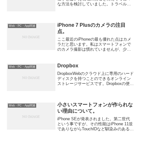
な方法を検討していました。トラベルガ
イド等の本を買うには大げさ過ぎるの
で、Foursquareを試してみましたが、こ
れがとても使いやすかったです。住んで
い...
iPhone 7 Plusのカメラの注目
Web・PC・App関連
点。
ここ最近のiPhoneの最も優れた点はカメ
ラだと思います。私はスマートフォンで
のカメラ撮影は慣れていませんが、少な
くとも普通のカメラを使いこなせればス
マートフォンの撮影は比較的簡単で、場
合によってはより良い写真が撮れると思
Dropbox
Web・PC・App関連
います。逆に普通の...
DropboxWebのクラウド上に専用のハード
ディスクを持つことのできるオンライン
ストレージサービスです。Dropboxの便利
なところは、同期が常に自動なのでアッ
プデートし忘れることが無い点です。操
作も簡単なので、使いやすいと思いま
す。無料...
小さいスマートフォンが作られな
Web・PC・App関連
い理由について。
iPhone SEが発表されました。第二世代
という事ですが、その性能はiPhone 11並
でありながらTouchIDなど馴染みのあるハ
ードウェアのiPhone 7/8の外装です。し
かも価格がライナップで最も安い。とは