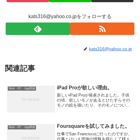
kats316@yahoo.co.jpをフォローする
kats316@yahoo.co.jp
関連記事
iPad Proが欲しい理由。
Web・PC・App関連
新しいiPad Proが発表されました。子供
の頃、欲しいモノがあるとひたすらその
モノの絵を描いたり、そのモノについて
の特徴をメモに書いたりして、買えない
現実を誤魔化していました。それは大人
になった今でも変わりません。
Foursquareを試してみました。
Web・PC・App関連
仕事でSan Franciscoに行ったのですが、
仕事とはいえ現地の情報を得たくて様々