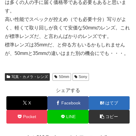
は多くの人の手に届く価格帯である必要もあると思いま
す。
高い性能でスペックが控えめ（でも必要十分）写りがよ
く、軽くて取り回しが良くて安価な50mmのレンズ。これ
が標準レンズだ、と言わんばかりのレンズです。
標準レンズは35mmだ、と仰る方もいるかもしれません
が、50mmと35mmの違いはまた別の機会にでも・・・。
写真・カメラ・レンズ
50mm
Sony
シェアする
X
Facebook
はてブ
Pocket
LINE
コピー