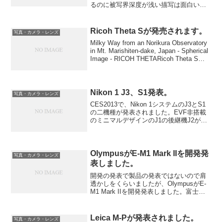
るのに被写界深度が浅い描写は面白いも
のがあると思います。From FujiFilmフジ
ノンレンズXF16mm F1.4 R WRは、歪曲
収差を光学で徹底的に補正しており...
Ricoh Theta Sが発売されます。
写真・カメラ・レンズ
Milky Way from an Norikura Observatory
in Mt. Marishiten-dake, Japan - Spherical
Image - RICOH THETARicoh Theta S。
何とも面白い...
Nikon 1 J3、S1発表。
写真・カメラ・レンズ
CES2013で、Nikon 1システムのJ3とS1
の二機種が発表されました。EVF非搭載
のミニマルデザインのJ1の後継機J2が発
売されたばかりですが、J3のみならず更
にミニマルなデザインのS1が発表されま
した。S1はこれでもか、ってくらい...
OlympusがE-M1 Mark IIを開発発
写真・カメラ・レンズ
表しました。
開発の発表で製品の発表ではないので肩
透かしをくらいましたが、OlympusがE-
M1 Mark IIを開発発表しました。富士フ
イルムのように新しいフォーマットでも
なく、ただの正常進化の製品を開発発表
する意図がわかればと思います。
Leica M-Pが発表されました。
写真・カメラ・レンズ