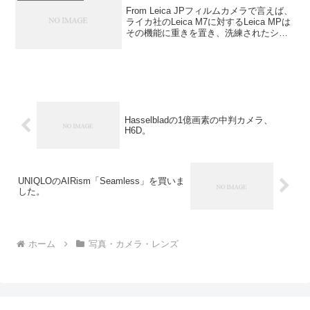
From Leica JPフィルムカメラで言えば、
ライカ社のLeica M7に対するLeica MPは
その機能に重きを置き、洗練されたシン
プルな外観が特徴としてありました。一
番の特徴は赤いLeicaロゴが無かったこと
でしょうか。このLeic...
Hasselbladの1億画素の中判カメラ、
H6D。
UNIQLOのAIRism「Seamless」を買いま
した。
ホーム
写真・カメラ・レンズ