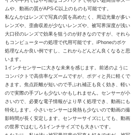
イズや中判では不可能なコンパクトで明るい超高倍率ズー
ムや、動画の質がAPS-C以上のものも可能です。
私なんかはレンズで写真の質を高めたく、周辺光量が多い
レンズや、歪曲収差が少ないレンズや、被写界深度が浅い
大口径のレンズで効果を狙うのが好きなのですが、それら
もコンピューターの処理で代用可能です。iPhoneのボケ
処理なんか良い例ですし、これからどんどん良くなると思
います。
1インチセンサーに大きな未来を感じます。前述のように
コンパクトで高倍率なズームですが、ボディと共に軽くで
きます。焦点距離が短いので手ぶれ補正も良く効き、軽い
ので実際の手ブレも少ないかもしれません。センサーが小
さいので、必要な電子情報がより早く処理でき、動画にも
特化します。小さいセンサーは発熱も少ないので動画の撮
影時間が長く安定します。センサーサイズにしても、動画
の世界ではむしろ1インチサイズでも大きいです。