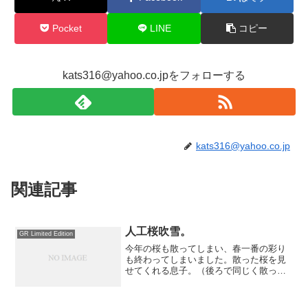
Pocket
LINE
コピー
kats316@yahoo.co.jpをフォローする
kats316@yahoo.co.jp
関連記事
人工桜吹雪。
GR Limited Edition
今年の桜も散ってしまい、春一番の彩り
も終わってしまいました。散った桜を見
せてくれる息子。（後ろで同じく散った
桜の花を髪に挿そうとしている娘。の
足）