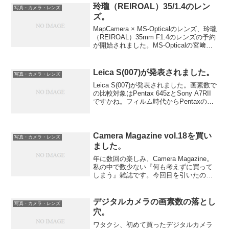
玲瓏（REIROAL）35/1.4のレン
写真・カメラ・レンズ
ズ。
MapCamera × MS-Opticalのレンズ、玲瓏
（REIROAL）35mm F1.4のレンズの予約
が開始されました。MS-Opticalの宮﨑貞
安氏の製作による、レンズ。マウントは
ライカMマウントです。
Leica S(007)が発表されました。
写真・カメラ・レンズ
Leica S(007)が発表されました。画素数で
の比較対象はPentax 645zとSony A7RII
ですかね。フィルム時代からPentaxの
645系統のスタイルは憧れでした。Leica
Sは、Sレンズと相まって卓越した描写が
可能です。...
Camera Magazine vol.18を買い
写真・カメラ・レンズ
ました。
年に数回の楽しみ、Camera Magazine。
私の中で数少ない『何も考えずに買って
しまう』雑誌です。今回目を引いたのが
レンジファインダーの記事と愛用フィル
ムの記事です。そして、機材についての
情報は必死に物欲を抑える自分がいまし
デジタルカメラの画素数の落とし
写真・カメラ・レンズ
た。Voi...
穴。
ワタクシ、初めて買ったデジタルカメラ