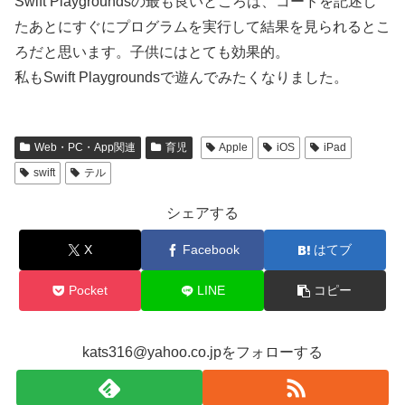
Swift Playgroundsの最も良いところは、コードを記述し
たあとにすぐにプログラムを実行して結果を見られるとこ
ろだと思います。子供にはとても効果的。
私もSwift Playgroundsで遊んでみたくなりました。
Web・PC・App関連
育児
Apple
iOS
iPad
swift
テル
シェアする
X
Facebook
はてブ
Pocket
LINE
コピー
kats316@yahoo.co.jpをフォローする