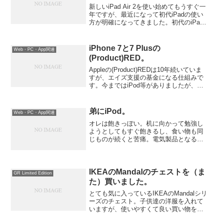
新しいiPad Air 2を使い始めてもうすぐ一
年ですが、最近になって初代iPadの使い
方が明確になってきました。初代のiPad
を、動画閲覧専用にしています。他の事
はiPad Air 2でやります。A8XのCPUの性
能は伊達ではありません。...
iPhone 7と7 Plusの
Web・PC・App関連
(Product)RED。
Appleの(Product)REDは10年続いていま
すが、エイズ支援の基金になる仕組みで
す。今まではiPod等がありましたが、
iPhone事態の色が赤いのは初めてのよう
な気がします。
弟にiPod。
Web・PC・App関連
オレは飽きっぽい。机に向かって勉強し
ようとしてもすぐ飽きるし、食い物も同
じものが続くと苦痛。電気製品となると
新製品が出るからこれがまた問題で。新
製品が欲しくなっちゃうのよ。どうして
も。それほど新製品じゃないけど
iPodMiniが欲しくなった...
IKEAのMandalのチェストを（ま
GR Limited Edition
た）買いました。
とても気に入っているIKEAのMandalシリ
ーズのチェスト。子供達の洋服を入れて
いますが、使いやすくて良い買い物をし
たと感じていました。無垢材を使用して