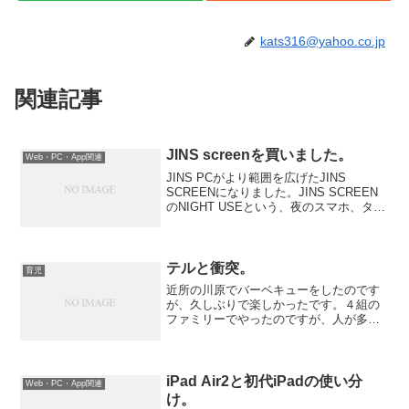
kats316@yahoo.co.jp
関連記事
JINS screenを買いました。
Web・PC・App関連
JINS PCがより範囲を広げたJINS
SCREENになりました。JINS SCREEN
のNIGHT USEという、夜のスマホ、タブ
レット、パソコンの使用によるブルーラ
イトをカットします。ブルーライトは夜
に浴びると体が朝だと勘違いして目を...
テルと衝突。
育児
近所の川原でバーベキューをしたのです
が、久しぶりで楽しかったです。４組の
ファミリーでやったのですが、人が多い
と色々なものを食べられてイイですね。
子供たちもたくさんいて、みんな元気で
遊んでおり、ご飯もたくさん食べてくれ
ました。テルがパンツ一丁...
iPad Air2と初代iPadの使い分
Web・PC・App関連
け。