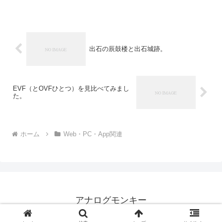
おり手触りがとても良く、どこか柔らか
い印象があります。また、突起部が少な
いのも洗練され...
出石の辰鼓楼と出石城跡。
EVF（とOVFひとつ）を見比べてみまし
た。
ホーム
Web・PC・App関連
アナログモンキー
© 1999 アナログモンキー.