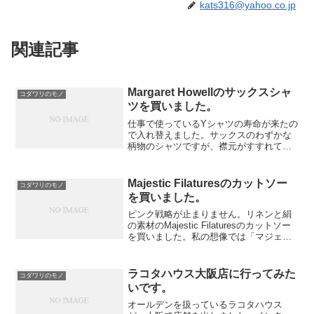
kats316@yahoo.co.jp
関連記事
Margaret Howellのサックスシャ
コダワリのモノ
ツを買いました。
仕事で使っているYシャツの寿命が来たの
で入れ替えました。サックスのわずかな
柄物のシャツですが、襟元がすすれてき
て穴というか裂け目というか、切れてし
まいました。私はデスクワークが中心の
仕事ですが、デスクワークで意外に重要
Majestic Filaturesのカットソー
コダワリのモノ
なのが腕から肩にかけて...
を買いました。
ピンク戦略が止まりません。リネンと絹
の素材のMajestic Filaturesのカットソー
を買いました。私の想像では「マジェス
ティック・フィラテュール」という発音
になると思います。聞くところによる
と、糸から生地にかけて製品になるまで
ラコタハウス大阪店に行ってみた
コダワリのモノ
を自社...
いです。
オールデンを扱っているラコタハウス