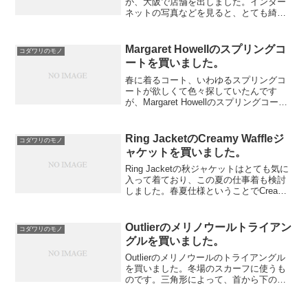
が、大阪で店舗を出しました。インター
ネットの写真などを見ると、とても綺麗
な内装と、豊富な品揃えが見受けられま
す。立地も良いところにあるので是非行
ってみたいです。オールデンと言えばコ
Margaret Howellのスプリングコ
コダワリのモノ
ードバンが有名で一番先に頭...
ートを買いました。
春に着るコート、いわゆるスプリングコ
ートが欲しくて色々探していたんです
が、Margaret Howellのスプリングコート
を買いました。素材がギャバジンみたい
なコットンの生地で、インラインもある
ので使い回せそう。気に入ったのは生地
Ring JacketのCreamy Waffleジ
コダワリのモノ
と、シルエ...
ャケットを買いました。
Ring Jacketの秋ジャケットはとても気に
入って着ており、この夏の仕事着も検討
しました。春夏仕様ということでCreamy
Waffleが目に止まりました。薄いグレー
ですが、夏に合う涼し気な雰囲気です。
Outlierのメリノウールトライアン
コダワリのモノ
グルを買いました。
Outlierのメリノウールのトライアングル
を買いました。冬場のスカーフに使うも
のです。三角形によって、首から下の広
範囲を温めてくれます。