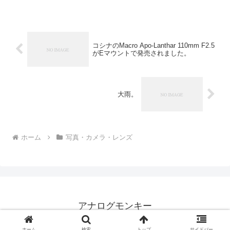
factor）』『35mm換算』『フルサイズの
○○mm相当』どれもあまり好きな表現で
はありませ...
コシナのMacro Apo-Lanthar 110mm F2.5
がEマウントで発売されました。
大雨。
ホーム
写真・カメラ・レンズ
アナログモンキー
© 1999 アナログモンキー.
ホーム
検索
トップ
サイドバー