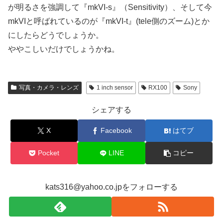
が明るさを強調して『mkVI-s』（Sensitivity）、そして今
mkVIと呼ばれているのが『mkVI-t』(tele側のズーム)とか
にしたらどうでしょうか。
ややこしいだけでしょうかね。
写真・カメラ・レンズ
1 inch sensor
RX100
Sony
シェアする
X
Facebook
はてブ
Pocket
LINE
コピー
kats316@yahoo.co.jpをフォローする