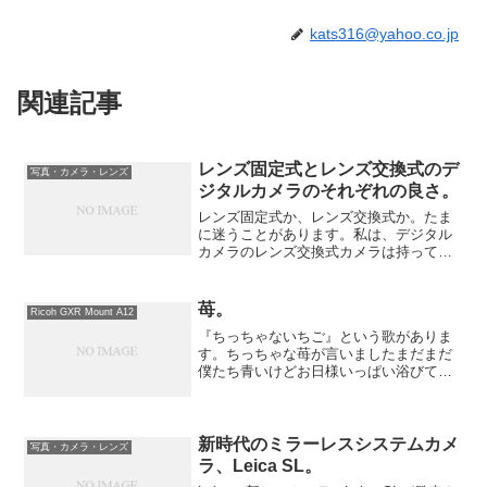
kats316@yahoo.co.jp
関連記事
レンズ固定式とレンズ交換式のデ
写真・カメラ・レンズ
ジタルカメラのそれぞれの良さ。
レンズ固定式か、レンズ交換式か。たま
に迷うことがあります。私は、デジタル
カメラのレンズ交換式カメラは持ってい
ないのですが、フィルムカメラは所有し
ています。レンズ固定式の良さは、コン
パクトさとそのコンパクトさと比較して
苺。
Ricoh GXR Mount A12
性能が高いことだと思いま...
『ちっちゃないちご』という歌がありま
す。ちっちゃな苺が言いましたまだまだ
僕たち青いけどお日様いっぱい浴びて真
っ赤っか 真っ赤っか 真っ赤っかにな
るよー♪息子がまだおしゃべりがそれ程上
手ではない頃に、保育園で習ったこの歌
を上手に歌っていたのを...
新時代のミラーレスシステムカメ
写真・カメラ・レンズ
ラ、Leica SL。