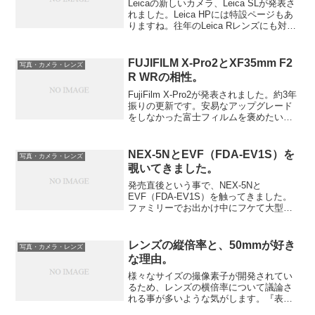
Leicaの新しいカメラ、Leica SLが発表さ
れました。Leica HPには特設ページもあ
りますね。往年のLeica Rレンズにも対応
できる、ミラーレスカメラです。Sonyの
A7シリーズと様子が似ているのはご愛嬌
なのか、金型を共有してい...
FUJIFILM X-Pro2とXF35mm F2
写真・カメラ・レンズ
R WRの相性。
FujiFilm X-Pro2が発表されました。約3年
振りの更新です。安易なアップグレード
をしなかった富士フィルムを褒めたいで
す。このハイブリッドファインダーがカ
ッコいいです。中身はX-Pro1と比べてセ
ンサー、ファインダー、シャッターを
NEX-5NとEVF（FDA-EV1S）を
写真・カメラ・レンズ
最...
覗いてきました。
発売直後という事で、NEX-5Nと
EVF（FDA-EV1S）を触ってきました。
ファミリーでお出かけ中にフケて大型家
電店に行ってしまいました。ボディ、小
さくて軽いですが、写真を見られないの
で特に感想はございません。やっぱり
レンズの縦倍率と、50mmが好き
写真・カメラ・レンズ
RicohのGXRの...
な理由。
様々なサイズの撮像素子が開発されてい
るため、レンズの横倍率について議論さ
れる事が多いような気がします。『表記
の焦点距離の○○倍（英語ではCrop-