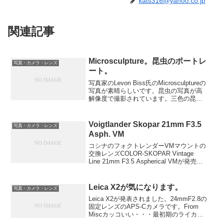
kats316@yahoo.co.jp
関連記事
Microsculpture。昆虫のポートレ
写真・カメラ・レンズ
ート。
写真家のLevon Biss氏のMicrosculptureの
写真が素晴らしいです。昆虫の写真が高
解像度で撮影されています。三色の昆虫
とかの色か綺麗です。メイキング映像も
あるのですが、これも面白いです。
Voigtlander Skopar 21mm F3.5
写真・カメラ・レンズ
Asph. VM
コシナのフォクトレンダーVMマウントの
交換レンズCOLOR-SKOPAR Vintage
Line 21mm F3.5 Aspherical VMが発売さ
れます。広角レンズで小さいレンズは使
いやすいと思います。21mmの焦点距離
の広角感は2...
Leica X2が気になります。
写真・カメラ・レンズ
Leica X2が発表されました。24mmF2.8の
固定レンズのAPS-Cカメラです。From
Miscカッコいい・・・最初期のライカ、