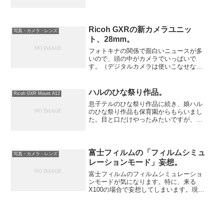
Leica 0やLeica Aのスピリッツを感じられ
るところがたまりません。From Misc初
代のX1...
Ricoh GXRの新カメラユニッ
写真・カメラ・レンズ
ト、28mm。
フォトキナの関係で面白いニュースが多
いので、頭の中がカメラでいっぱいで
す。（デジタルカメラは使いこなせない
くせに）どうやら、APS-Cサイズだそう
です。更に、焦点距離は28mm相当で
す。ただ、GR系のカメラと焦点距離がか
ハルのひな祭り作品。
Ricoh GXR Mount A12
ぶっていますね。これ...
息子テルのひな祭り作品に続き、娘ハル
のひな祭り作品も保育園からもらいまし
た。目と口だけやったみたいですが、そ
れなりの位置にあるのでびっくりしまし
た。頭のイメージを具現化するのはまだ
できないと思っていました。（Sonnetar
1.1/50の...
富士フィルムの「フィルムシミュ
写真・カメラ・レンズ
レーションモード」妄想。
富士フィルムのフィルムシミュレーショ
ンモードが気になります。特に、来る
X100の場合で妄想してしまいます。現在
はVelvia（ビビッド）Provia（スタンダー
ド）Astia（ソフト）B&Wセピアといった
モードですが、Astiaの生産が一部...