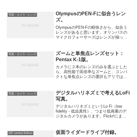
OlympusのPEN-Fに似合うレン
写真・カメラ・レンズ
ズ。
OlympusのPEN-Fの軽快さから、似合う
レンズがあると思います。オリンパスの
マイクロフォーサーズはレンズが揃って
いるので、多くのレンズが選べますが、
似合うレンズが数本あると思います。
ズームと単焦点レンズセット：
写真・カメラ・レンズ
Pentax K-1版。
カメラに２本のレンズのみを選ぶとした
ら、高性能で高倍率なズームと、コンパ
クトな単焦点レンズの選択もアリではな
いかと説きました。要は、なんでもでき
るズームと、小さくて軽くて取り回しが
良く、かつ前述のズームレンズ内にある
デジタルハリネズミで考えるLoFi
写真・カメラ・レンズ
焦点距離を持つ単焦点レン...
写真。
デジタルハリネズミというLo Fi（low
fidelity - 低迫真性）、つまり低画素のデ
ジタルカメラがあります。Flickr!にまで
LoFiのページが存在します。
仮面ライダードライブ付録。
GR Limited Edition