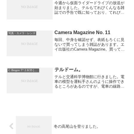
今週から仮面ライダードライブの放送が
始まりました。テルもてれびくんなる雑
誌での予告で既に知っており、てれびく
ん11月号にはその付録のなりきりセット
がありました。早速なりきるテル。車の
トライドロンとシフトカー（ベルトと連
動する重要アイテム）の...
Camera Magazine No. 11
写真・カメラ・レンズ
毎回、中身を確認せず、表紙もろくに見
ないで買ってしまう雑誌があります。エ
イ出版社のCamera Magazine。買ってし
まいます。読んでしまいます。そして、
しばらく妄想にふけってしまいます。
（妄想＝カメラをいじっている自分）欲
しいカメラは...
テルドーム。
C Biogon T* 2.8/35 [ZM]
テルと交通科学博物館に行きました。電
車の模型を運転手さんのように操作でき
るところがあるのですが、電車の線路の
中心にドームがあります。From Ricoh
GXR Mount A12ここは子供しか入れない
のですが、テルは何度も往復しながらド
ー...
冬の高尾山を登りました。