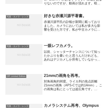
りないのですが、動画が流れます。暗い
ところの写真を撮れる、というメッセー
ジ見たいですが・・・。これは・・・新
しいカメラシステム？薄さからミラー
好きな赤瀬川源平著書。
写真・カメラ・レンズ
レ...
赤瀬川源平氏の訃報が新聞に載っており
ました。カメラにおいては私が多大な影
響を受けた方です。私が中古カメラにの
めり込むきっかけとなったのは私が生ま
れた時に祖父が母に送ったカメラをもら
った時ですが、その時から氏の著書をむ
さぼり読みました。私が手...
一眼レフカメラ。
写真・カメラ・レンズ
以前、シャッターチャンスについて知っ
たかぶりを書いたと思うんだけれども、
あれはデジカメしか所有していなかった
のでちょっと偏った意見のようにも思え
てきた。以前書いたことを変えるのは面
倒くさいし、第一あの時書いたことはあ
の時に感じていたことなの...
21mmの画角を再考。
GR Limited Edition
対角画角約90度。ライカ判の焦点距離
21mmの画角（APS-Cでは約14mm）。こ
の画角は私にとっては超広角です。
28mmは長らくGRで使っているので、体
に染み付いているつもりです。構図の組
み方や、被写体に近寄ったり遠近感の感
覚など使い慣れ...
カメラシステム再考、Olympus
写真・カメラ・レンズ