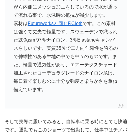
がら内側にメッシュ加工をしているので水が通っ
て流れる事で、水泳時の抵抗が減少します。
素材は
Futureworksと同じF.Cloth
です。この素材
は強くて丈夫で軽量です。スウェーデンで織られ
た200gsm 97％ナイロン、3％Elastaneキャンバ
スらしいです。実質35％で二方向伸縮性を誇るの
で伸縮性のある生地の中でも中々のものです。ま
た、軽量で通気性があり、エアーテクスチャード
加工されたコーデュラグレードのナイロン糸は、
毎日着て楽しむのに十分な強度と柔らかさを兼ね
備えています。
そして実際に履いてみると、自転車に乗る時にとても快適
です。通勤でもこのショーツで出勤して、仕事中はチノパ