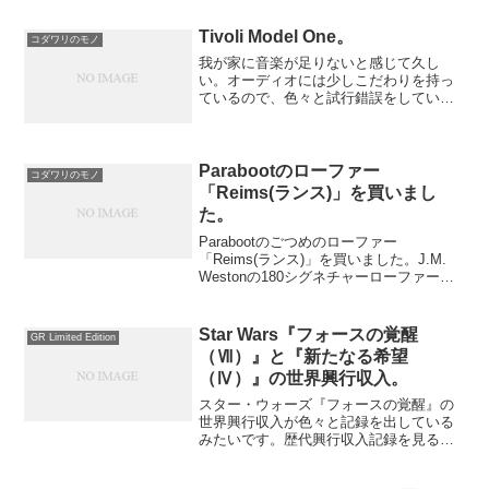
Tivoli Model One。
コダワリのモノ
我が家に音楽が足りないと感じて久し
い。オーディオには少しこだわりを持っ
ているので、色々と試行錯誤をしていま
した。「１０年以上前のステレオを工夫
して使う」、「大掛かりなオーディオシ
ステムを揃える」から、「自作でオーデ
ィオ機器を作る」まで、極端...
Parabootのローファー
コダワリのモノ
「Reims(ランス)」を買いまし
た。
Parabootのごつめのローファー
「Reims(ランス)」を買いました。J.M.
Westonの180シグネチャーローファーも
持っていますが、このReimsはまた違い
ますね。Parabootの他のラインナップで
共通しているのが、そのごつめ...
Star Wars『フォースの覚醒
GR Limited Edition
（Ⅶ）』と『新たなる希望
（Ⅳ）』の世界興行収入。
スター・ウォーズ『フォースの覚醒』の
世界興行収入が色々と記録を出している
みたいです。歴代興行収入記録を見る
と、Avatarを筆頭として『フォースの覚
醒』は６位ですが、３位までは僅差で、