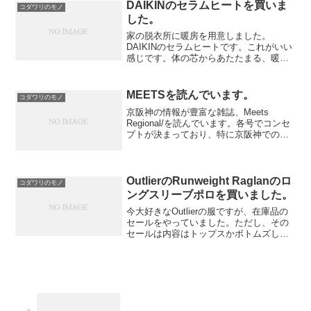
何より米国国内の興行収入は３週間未満
DAIKINのセラムヒートを買いま
コダワリのモノ
で既に２位でAvat...
した。
家の脱衣所に暖房を用意しました。
DAIKINのセラムヒートです。これがいい
感じです。体の芯からあたたまる、暖房
器具です。特徴は以下の通りです。・遠
赤外線であたためる。人間が吸収しやす
い波長で分子を振動させています。・空
MEETSを読んでいます。
コダワリのモノ
気を出さないあたため方...
京阪神の情報が豊富な雑誌、Meets
Regional/を読んでいます。各号でコンセ
プトが決まっており、特に京阪神での情
報が多いのですが、稀に奈良や福井の情
報もあります。そのコンセプトに沿っ
て、様々なお店が挙げられます。例を挙
げると、おでん...
OutlierのRunweight Raglanのロ
コダワリのモノ
ングスリーブポロを買いました。
今大好きなOutlierの服ですが、在庫品の
セールをやっていました。ただし、その
セールは内容はトップスかボトムズしか
分からず、サイズだけ選べます。色や形
は不明です。ドキドキしながら注文する
と、トップスがメリノとポリエステル混
のロングスリーブ...