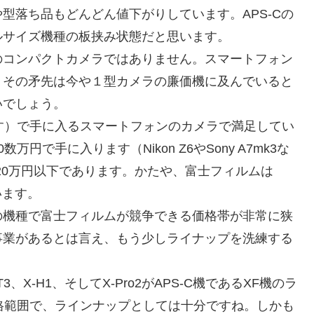
型落ち品もどんどん値下がりしています。APS-Cの
ルサイズ機種の板挟み状態だと思います。
のコンパクトカメラではありません。スマートフォン
、その矛先は今や１型カメラの廉価機に及んでいると
いでしょう。
す）で手に入るスマートフォンのカメラで満足してい
で手に入ります（Nikon Z6やSony A7mk3な
20万円以下であります。かたや、富士フィルムは
います。
の機種で富士フィルムが競争できる価格帯が非常に狭
事業があるとは言え、もう少しライナップを洗練する
-T3、X-H1、そしてX-Pro2がAPS-C機であるXF機のラ
格範囲で、ラインナップとしては十分ですね。しかも