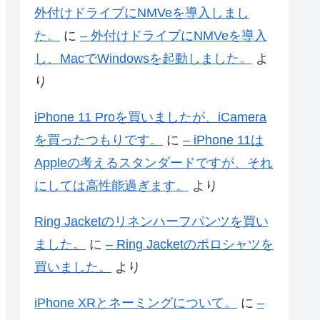
外付けドライブにNMVeを導入しまし
た。
に
– 外付けドライブにNMVeを導入
し、MacでWindowsを起動しました。
よ
り
iPhone 11 Proを買いましたが、iCamera
を買ったつもりです。
に
– iPhone 11は
Appleの考えるスタンダードですが、それ
にしては高性能過ぎます。
より
Ring Jacketのリネンハーフパンツを買い
ました。
に
– Ring Jacketのポロシャツを
買いました。
より
iPhone XRとネーミングについて。
に
–