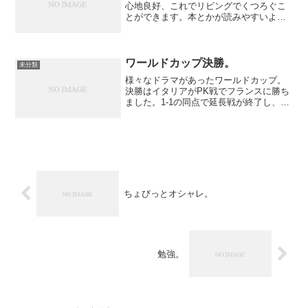
心地良好、これでリビングでくつろぐこ
とができます。本とかが読みやすいよう
にランプの購入を検討中。
ワールドカップ決勝。
未分類
様々なドラマがあったワールドカップ。
決勝はイタリアがPK戦でフランスに勝ち
ました。1-1の同点で延長戦が終了し、
PK戦となった。オレにとってこの試合の
MVPはなんといってもイタリアのDFであ
りキャプテンであるカンナバーロ選手。
彼がフランス代...
ちょびっとオシャレ。
勉強。