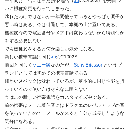
一年間お世話になった携帯電話（
au
のC406S）を先日つ
いに機種変更を行ってしまった。
壊れたわけではないが一年間使っているとやっぱり調子が
悪い時はある。今は引退して、本棚の上に置いてある。
機種変なので電話番号やメアドは変わらないから特別何か
をする必要はない。
でも機種変をすると何か楽しい気分になる。
新しい携帯電話は同じ
au
のC1002S。
前回と同じく
ソニー製
なのだが、
Sony Ericsson
というブ
ランドとしては初めての携帯電話である。
細かいスペックは変わっているが、基本的に同じ性能を持
っているので使い方はそんなに困らない。
今はこの新しい携帯電話をカスタマイズ中である。
前の携帯はメール着信音にはドラクエのレベルアップの音
を使っていたので、メールが来ると自分が成長したような
気分になれる。