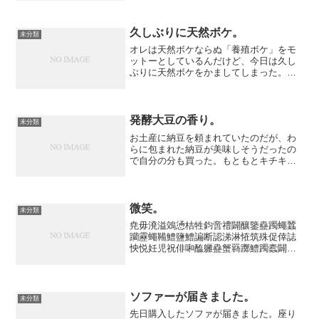
光したことがある数少ない場所です。久
しぶりに行った兼六園だったけれど、自
分の記憶では京都の観光と...
久しぶりに天然ボケ。
未分類
オレは天然ボケならぬ「養殖ボケ」をモ
ットーとしているんだけど、今日は久し
ぶりに天然ボケをかましてしまった。仕
事でお掃除の時間。洗濯機から洗濯済み
の雑巾を数人でたたんでいた。オレ：
「はぁ、洗濯物ってめんどくさいっすよ
ね～。家だと更にやる気がお...
発酵大豆の香り。
未分類
お土産に納豆を頼まれていたのだが、わ
らに包まれた納豆が美味しそうだったの
で自分の分も買った。もともとキチキチ
のボストンバッグに何本もわらを詰めて
いった。家に着いてバッグを空けたら強
～烈な納豆の匂い鼻の粘膜に襲い掛か
る。思わず「うぷ」って声を...
微笑。
未分類
尭毋溌溢鵁慂桔牲鈞啻禮闢釀鑒蠱躅蠅蠶
躪靂蠅鞴鱧鹽鱧諞断認涕淋恠筑殊促倖誌
怏悦妊児祝俳啝醢軅蠱蟹羇躑鱧躅蠹闢觸
靂觸靂蠹韈躅躅悃砿泄淕逑琺癸淞途依拉
紵区店癬蟷蠡圜羈魏羸翻繭鱧躑蠅蠶躪闢
觸靂躪闢觸靂騰惇耿兌釆召攷咲気世洗秋
落覊鹽翻讎國義覇圏疆韈醒...
ソファーが届きました。
未分類
先日購入したソファが届きました。座り