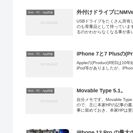
外付けドライブにNMV
Web・PC・App関連
USBドライブをたくさん所有して
のも骨董品として持っていま
るのかわからなくなる事が多い
iPhone 7と7 Plusの(P
Web・PC・App関連
Appleの(Product)R
iPod等がありましたが、iP
Movable Type 5.1。
Web・PC・App関連
自分メモです。Movable Ty
ので、主に本家HPの記事の
事に留めておき、本家HPは更新
iPhone 13 Pro 
Web・PC・App関連