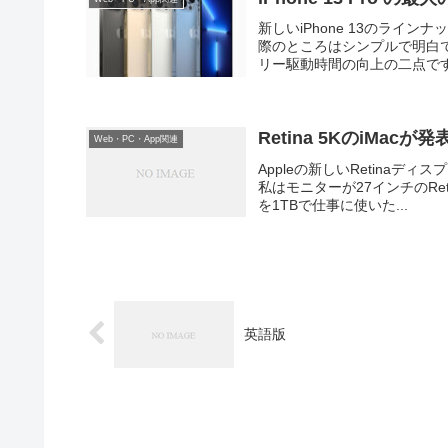
新しいiPhone 13のラ
際のところはシンプルで明白で
リー駆動時間の向上の二点です。
Retina 5KのiMac
Web・PC・App関連
Appleの新しいRetinaディ
私はモニターが27インチのReti
を1TBで仕事に使いた...
英語版