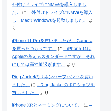
外付けドライブにNMVeを導入しまし
た。
に
– 外付けドライブにNMVeを導入
し、MacでWindowsを起動しました。
よ
り
iPhone 11 Proを買いましたが、iCamera
を買ったつもりです。
に
– iPhone 11は
Appleの考えるスタンダードですが、それ
にしては高性能過ぎます。
より
Ring Jacketのリネンハーフパンツを買い
ました。
に
– Ring Jacketのポロシャツを
買いました。
より
iPhone XRとネーミングについて。
に
–