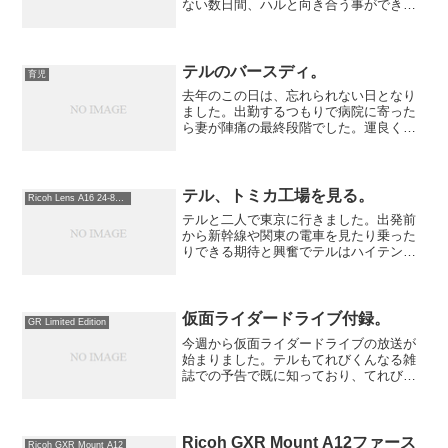
ない数日間、ハルと向き合う事ができ、
また息子が手伝ってくれた事も多い事に
気づきました。平日は学童保育に行き、
お弁当などを用意しました。普段はお兄
ちゃんと帰って来てくれま...
テルのバースディ。
育児
去年のこの日は、忘れられない日となり
ました。出勤するつもりで病院に寄った
ら妻が陣痛の最終段階でした。運良く立
ち会えて、テルも健康に生まれてくれ
て、本当に幸せな日でした。そして今日
は、その日から一年。テルが一歳になり
ました。←といっても昨日と...
テル、トミカ工場を見る。
Ricoh Lens A16 24-85mm
テルと二人で東京に行きました。出発前
から新幹線や関東の電車を見たり乗った
りできる期待と興奮でテルはハイテンシ
ョンのまま新幹線に乗ってしまいまし
た。電池切れが心配される中、新幹線内
で寝てしまいました。大丈夫か、この
先。東京駅に着いた後、トミカ...
仮面ライダードライブ付録。
GR Limited Edition
今週から仮面ライダードライブの放送が
始まりました。テルもてれびくんなる雑
誌での予告で既に知っており、てれびく
ん11月号にはその付録のなりきりセット
がありました。早速なりきるテル。車の
トライドロンとシフトカー（ベルトと連
動する重要アイテム）の...
Ricoh GXR Mount A12ファース
Ricoh GXR Mount A12