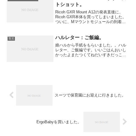
トショット。
Ricoh GXR Mount A12の発表直後に、
Ricoh GXR本体を買ってしまいました。
ついに、Mマウントモジュールの到着で
す。レンズはLeitz最後のSummicron
50mmです。ファーストショットは息子
と決めていたのでお風呂...
ハルレター：ご飯編。
育児
娘ハルから手紙をもらいました。。ハル
レター、ご飯編です。いいごはんおいし
かったよまたつくてねだいすきだっこす
きまたねまたおいしいごはんつくってね
ばいばい❢はるみより。また作りますと
も。←デレデレ
スーツで保育園にお迎えに行きました。
ErgoBabyを買いました。