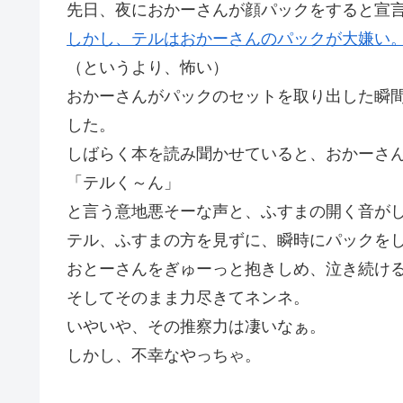
先日、夜におかーさんが顔パックをすると宣
しかし、テルはおかーさんのパックが大嫌い
（というより、怖い）
おかーさんがパックのセットを取り出した瞬
した。
しばらく本を読み聞かせていると、おかーさ
「テルく～ん」
と言う意地悪そーな声と、ふすまの開く音が
テル、ふすまの方を見ずに、瞬時にパックを
おとーさんをぎゅーっと抱きしめ、泣き続け
そしてそのまま力尽きてネンネ。
いやいや、その推察力は凄いなぁ。
しかし、不幸なやっちゃ。