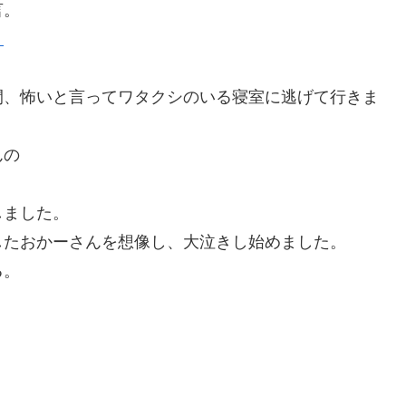
言。
。
間、怖いと言ってワタクシのいる寝室に逃げて行きま
んの
しました。
したおかーさんを想像し、大泣きし始めました。
る。