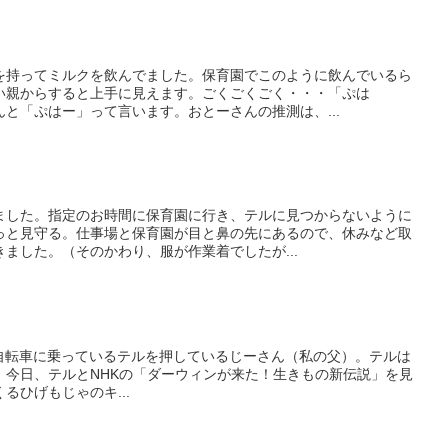
を持ってミルクを飲んでました。保育園でこのように飲んでいるら
い親からすると上手に見えます。ごくごくごく・・・「ぷは
と「ぷはー」って言います。おとーさんの推測は、...
ました。指定のお時間に保育園に行き、テルに見つからないように
っと見守る。仕事場と保育園が目と鼻の先にあるので、休みなど取
ました。（そのかわり、服が作業着でしたが...
unt A12自転車に乗っているテルを押しているじーさん（私の父）。テルは
。今日、テルとNHKの「ダーウィンが来た！生きもの新伝説」を見
るひげもじゃのキ...