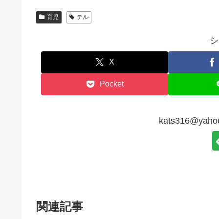
育児
テル
シ
X
Pocket
kats316@ya
関連記事