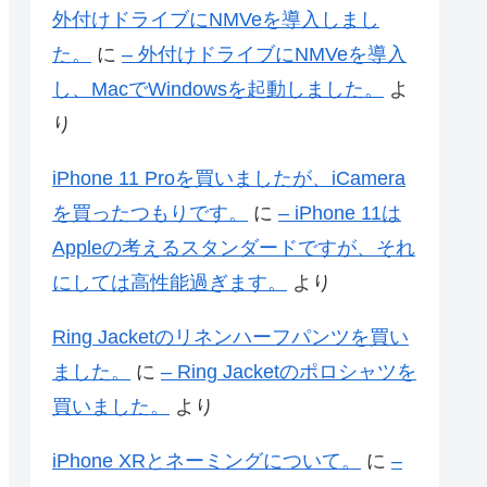
外付けドライブにNMVeを導入しまし
た。
に
– 外付けドライブにNMVeを導入
し、MacでWindowsを起動しました。
よ
り
iPhone 11 Proを買いましたが、iCamera
を買ったつもりです。
に
– iPhone 11は
Appleの考えるスタンダードですが、それ
にしては高性能過ぎます。
より
Ring Jacketのリネンハーフパンツを買い
ました。
に
– Ring Jacketのポロシャツを
買いました。
より
iPhone XRとネーミングについて。
に
–