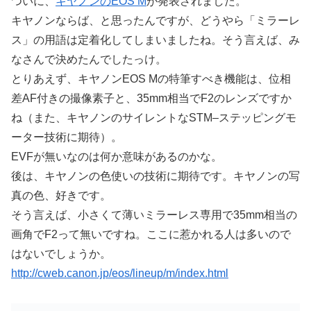
ついに、
キヤノンのEOS M
が発表されました。
キヤノンならば、と思ったんですが、どうやら「ミラーレ
ス」の用語は定着化してしまいましたね。そう言えば、み
なさんで決めたんでしたっけ。
とりあえず、キヤノンEOS Mの特筆すべき機能は、位相
差AF付きの撮像素子と、35mm相当でF2のレンズですか
ね（また、キヤノンのサイレントなSTM–ステッピングモ
ーター技術に期待）。
EVFが無いなのは何か意味があるのかな。
後は、キヤノンの色使いの技術に期待です。キヤノンの写
真の色、好きです。
そう言えば、小さくて薄いミラーレス専用で35mm相当の
画角でF2って無いですね。ここに惹かれる人は多いので
はないでしょうか。
http://cweb.canon.jp/eos/lineup/m/index.html