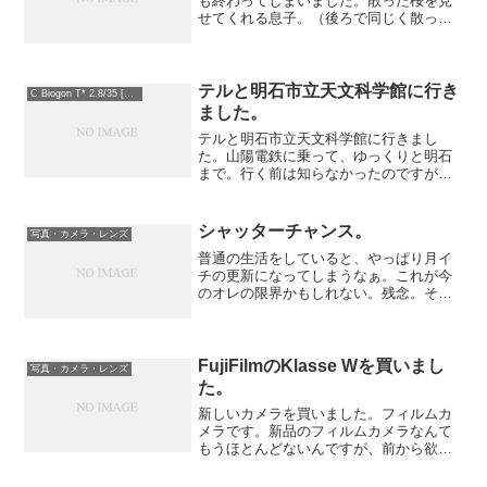
も終わってしまいました。散った桜を見
せてくれる息子。（後ろで同じく散った
桜の花を髪に挿そうとしている娘。の
足）
テルと明石市立天文科学館に行き
C Biogon T* 2.8/35 [ZM]
ました。
テルと明石市立天文科学館に行きまし
た。山陽電鉄に乗って、ゆっくりと明石
まで。行く前は知らなかったのですが、
日本の時間を決めている子午線の町で
す。この写真を撮ったのは十時半。明石
市立天文科学館では博物館らしきところ
シャッターチャンス。
写真・カメラ・レンズ
もあり、宇宙や太陽系のお話と...
普通の生活をしていると、やっぱり月イ
チの更新になってしまうなぁ。これが今
のオレの限界かもしれない。残念。それ
よりもちょっと面白いことに気づいた。
面白いというより凄いことかな。オレは
趣味でカメラをぶら下げているけれど、
なかなかいい写真が撮れな...
FujiFilmのKlasse Wを買いまし
写真・カメラ・レンズ
た。
新しいカメラを買いました。フィルムカ
メラです。新品のフィルムカメラなんて
もうほとんどないんですが、前から欲し
かったFujiFilmのKlasse Wです。まだフ
ィルムを一本撮っていないので特に感想