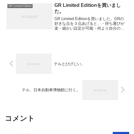
がないのですが、とりあえずとても使い
GR Limited Editionを買いまし
GR Limited Edition
やすいカ...
た。
GR Limited Editionを買いました。GRの
好きな点を３点あげると、・持ち運びが
楽・細かい設定が可能・何より自分の手
にGRに馴染んでいるです。
テルとひげじい。
テル、日本自動車博物館に行く。
コメント