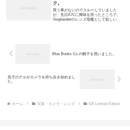
ク。
買う事がないのでスルーしていました
が、先日A7Cに興味を持ったところで、
Voigtlanderのレンズ母艦として欲しいと
思っていましたが、ファインダーだけが
腑に落ちない感じでした。そこで、色々
と調べるうちに凄いのを見つけてしまい
ました。同時...
Blue Books Co.の帽子を買いました。
息子のテルがカメラを持ち歩き始めまし
た。
ホーム
写真・カメラ・レンズ
GR Limited Edition