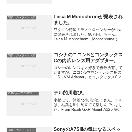
Leica M Monochromが発表され
写真・カメラ・レンズ
ました。
ワタクシ待望のモノクロセンサーがつい
に発表されました。90万円。ちーん。
Leica M Monochrom（Monochromeでは
なくてMonochrom）。From Misc色フィ
ルターを外した単一色のセンサーです。
というよりはセンサー...
コシナのニコンSとコンタックス
写真・カメラ・レンズ
Cの内爪レンズ用アダプター。
コシナのレンズは大好きで複数所有して
いますが、ニコンSマウントレンズ用の
「S→VM Adapter」とコンタックスCマウ
ントレンズ用の「C→VM Adapter」の二
つのマウントアダプターが同社から発表
されました。ただし、コンタックスCマ
テル的川遊び。
C Biogon T* 2.8/35 [ZM]
ウ...
京都にて。綺麗な小川がたくさん。テル
は、枯葉を船に見立てて楽しんでいまし
た。From Ricoh GXR Mount A12大好き
なコシナのC-Biogon 2.8/35 ZMで。しか
し、ライカ判用の35mmマニュアルフォ
ーカスレンズはAP...
SonyのA7SIIIの気になるスペッ
写真・カメラ・レンズ