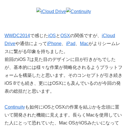
WWDC2014
で感じた
iOS
と
OSX
の関係ですが、
iCloud
Drive
や通信によって
iPhone
、
iPad
、
Mac
がよりシームレ
スに繋がる印象を持ちました。
前回のiOS 7は見た目のデザインに目が行きがちでした
が、基本的には様々な作業が簡略化されるようプラットフ
ォームを構築したと思います。そのコンセプトが引き続き
iOS 8でも続き、更にはOSXにも及んでいるのが今回の発
表の総括だと思います。
Continuity
も如何にiOSとOSXの作業を結ぶかを念頭に置
いて開発された機能に見えます。長らくMacを使用してい
た人にとって恐れていた、Mac OSがiOSみたいになって