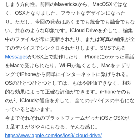
しまう方向性。前回のMavericksから、MacOSXではな
く、OSXとなりました。フラットなデザインになった
り。ただし、今回の発表はあくまでも統合でも融合でもな
い、共存のような印象です。iCloud Driveを介して、編集
中のファイルが常に更新されたり、または写真の編集が全
てのデバイスでシンクロされたりします。SMSである
Messages
がOSX上で動作したり。iPhoneにかかった電話
をMacで受けられたり。Wi-Fiが無くとも、Macをテザリ
ングでiPhoneから簡単にインターネットに繋げられる。
OSのひとつひとつとしては、もはや評価できなく、相対
的な効果によって正確な評価ができます。iPhoneそのも
のが、iCloudや通信を介して、全てのデバイスの中心にな
っていると思います。
今までそれぞれのプラットフォームだったiOSとOSXが、
１足す１が３や４にもなる、そんな感じ。
https://www.apple.com/ios/ios8/icloud-drive/