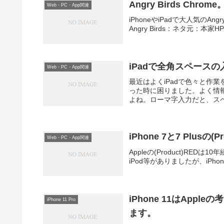
Angry Birds Chrome
Web・PC・App関連
iPhoneやiPadで大人気のA
Angry Birds：ネタ元：本家HP
iPadで全角スペース
Web・PC・App関連
最近はよくiPadで色々と作
った時に困りました。よく情
よね。ローマ字入力だと、スペ
iPhone 7と7 Plusの(P
Web・PC・App関連
Appleの(Product)R
iPod等がありましたが、iP
iPhone 11はAp
iPhone 11 Pro
ます。