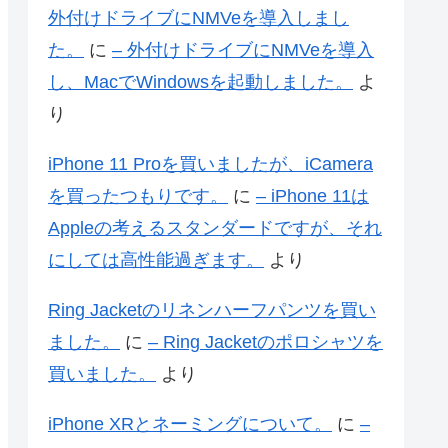
外付けドライブにNMVeを導入しまし
た。
に
– 外付けドライブにNMVeを導入
し、MacでWindowsを起動しました。
よ
り
iPhone 11 Proを買いましたが、iCamera
を買ったつもりです。
に
– iPhone 11は
Appleの考えるスタンダードですが、それ
にしては高性能過ぎます。
より
Ring Jacketのリネンハーフパンツを買い
ました。
に
– Ring Jacketのポロシャツを
買いました。
より
iPhone XRとネーミングについて。
に
–