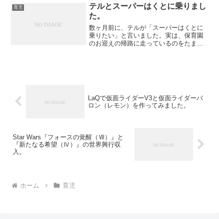
てびり ⇒ 開けて（ビリっ...
テルとスーパーはくとに乗りまし
育児
た。
数ヶ月前に、テルが「スーパーはくとに
乗りたい」と言いました。実は、保育園
のお迎えの帰路に走っているのをたまに
見るんです。ちょっと調べてみると鳥取
県まで行く電車ではないですか。さすが
に日帰りでそこまでは行けないかな。な
ので、一時間程乗ってあま...
LaQで仮面ライダーV3と仮面ライダーバ
ロン（レモン）を作ってみました。
Star Wars『フォースの覚醒（Ⅶ）』と
『新たなる希望（Ⅳ）』の世界興行収
入。
ホーム
育児