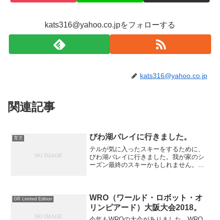
kats316@yahoo.co.jpをフォローする
kats316@yahoo.co.jp
関連記事
びわ湖バレイに行きました。
育児
テルが気に入ったスキーをするために、
びわ湖バレイに行きました。我が家のシ
ーズン最終のスキーかもしれません。朝
早くから出かけ、割と早く着いたのでそ
こそこ空いていました。ゲレンデからは
琵琶湖が見えます。テルとお母さんはス
キー、ハルとお父さんは雪...
WRO（ワールド・ロボット・オ
GR Limited Edition
リンピアード）大阪大会2018。
今年もWROの大会がありました。WRO