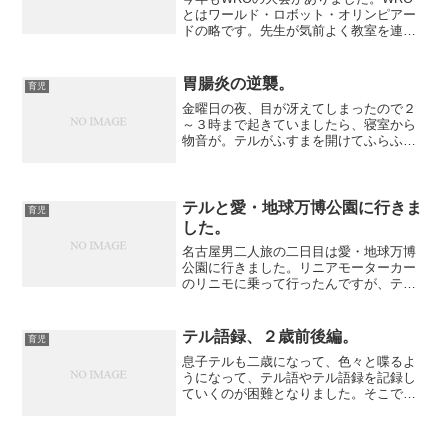
とはワールド・ロボット・オリンピアー
ドの略です。先生が気前よく教室を連日
開けてくれ、1人で電車に乗って通っては
チームメイトとロボット作りとプログラ
ミングに励んでいました。WROは自律型
胃腸炎の逆襲。
育児
ロボットによる国際...
金曜日の夜、目が冴えてしまったので２
～３時まで起きていましたら、寝室から
物音が。テルがふすまを開けてふらふら
と歩いていました。ちょっとびっくりし
て、やさしく布団まで誘導したら、咳き
込んで、ゲロ。夕ご飯に食べさせたもの
がそのままの形で出てきま...
テルと愛・地球万博公園に行きま
育児
した。
名古屋男二人旅の二日目は愛・地球万博
公園に行きました。リニアモーターカー
のリニモに乗って行ったんですが、テル
は先日のリニア鉄道館で見た超特急のリ
ニアを想像してたらしく落胆を隠せませ
んでした。さすがに広い空間が多い。
テル語録、２歳前後編。
育児
From Fleeting...
息子テルも二歳になって、色々と喋るよ
うになって、テル語やテル語録を記録し
ていくのが困難となりました。そこで最
近のテル語をピックアップしてみまし
た。てびり ⇒ テレビおすくり ⇒
お薬とうもろし ⇒ とうもろこしあけ