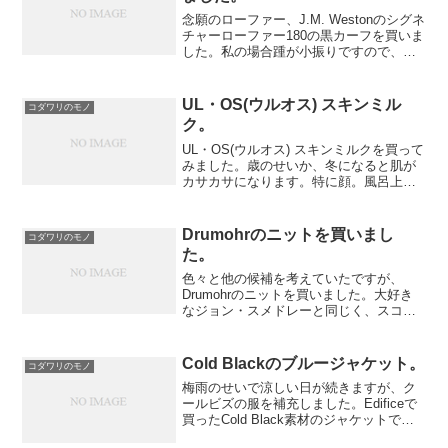
念願のローファー、J.M. Westonのシグネ
チャーローファー180の黒カーフを買いま
した。私の場合踵が小振りですので、よ
くサイズを選ばないと、靴から踵が抜け
てしまう事があります。普通の靴やブー
ツならばなんとかなるのですが、ローフ
UL・OS(ウルオス) スキンミル
コダワリのモノ
ァーは足...
ク。
UL・OS(ウルオス) スキンミルクを買って
みました。歳のせいか、冬になると肌が
カサカサになります。特に顔。風呂上り
につけていると、3歳の息子テルもつけた
がるので、一緒に仲良く塗ってます。彼
は全くカサカサ肌ではないんですが。
Drumohrのニットを買いまし
コダワリのモノ
た。
色々と他の候補を考えていたですが、
Drumohrのニットを買いました。大好き
なジョン・スメドレーと同じく、スコッ
トランド発祥のニットブランドです。セ
ーターのタグには「１７７０」と書いて
あり、１７７０年の設立を意味している
Cold Blackのブルージャケット。
コダワリのモノ
と聞きます。伝統的な...
梅雨のせいで涼しい日が続きますが、ク
ールビズの服を補充しました。Edificeで
買ったCold Black素材のジャケットで
す。「炎天下でも素材の表面温度を4～