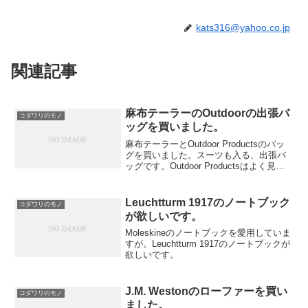
kats316@yahoo.co.jp
関連記事
麻布テーラーのOutdoorの出張バ
コダワリのモノ
ッグを買いました。
麻布テーラーとOutdoor Productsのバッ
グを買いました。スーツも入る、出張バ
ッグです。Outdoor Productsはよく見か
けますが、主にリュックなどスポーティ
ーなものが多いです。品質は高いと感じ
ていましたが、私のスタイルと...
Leuchtturm 1917のノートブック
コダワリのモノ
が欲しいです。
Moleskineのノートブックを愛用していま
すが。Leuchtturm 1917のノートブックが
欲しいです。
J.M. Westonのローファーを買い
コダワリのモノ
ました。