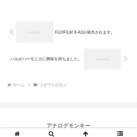
6℃抑え、体温上昇を抑制し紫外線による
肌への負担を回避」するらしいのです
が、まだ...
FUJIFILM X-A3が発売されます。
ハルがハーモニカに興味を持ちました。
ホーム
コダワリのモノ
アナログモンキー
© 1999 アナログモンキー.