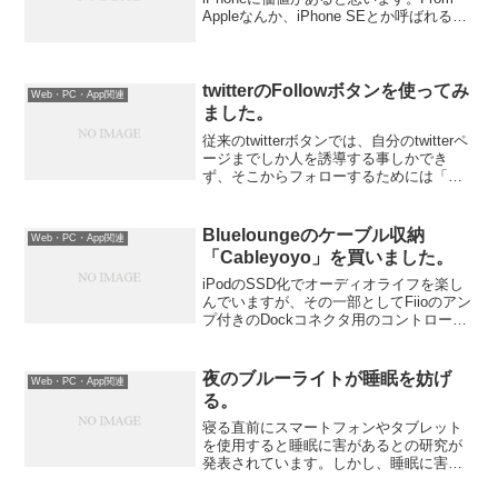
Appleなんか、iPhone SEとか呼ばれると
か呼ばれないとか・・・。戦略的にはあ
ってもいいモデル化と思います。
twitterのFollowボタンを使ってみ
Web・PC・App関連
ました。
従来のtwitterボタンでは、自分のtwitterペ
ージまでしか人を誘導する事しかでき
ず、そこからフォローするためには「フ
ォローする」再度クリックしなければな
りませんでした。そこで、twitterのFollow
ボタンを使ってみました。設置...
Blueloungeのケーブル収納
Web・PC・App関連
「Cableyoyo」を買いました。
iPodのSSD化でオーディオライフを楽し
んでいますが、その一部としてFiioのアン
プ付きのDockコネクタ用のコントローラ
ーも使っています。問題は、コードの収
納です。ヘッドフォン自体のコードもあ
るので、そこそこ長くなります。
夜のブルーライトが睡眠を妨げ
Web・PC・App関連
Bluelou...
る。
寝る直前にスマートフォンやタブレット
を使用すると睡眠に害があるとの研究が
発表されています。しかし、睡眠に害が
あるだけでなく、健康にも害があるそう