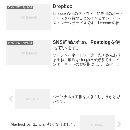
です。タブレットやスマートフォンのバ
ックライトの白色LEDは、青い光が多く
Dropbox
Web・PC・App関連
含まれています。この青...
DropboxWebのクラウド上に専用のハード
ディスクを持つことのできるオンライン
ストレージサービスです。Dropboxの便利
なところは、同期が常に自動なのでアッ
プデートし忘れることが無い点です。操
作も簡単なので、使いやすいと思いま
す。無料...
SNS軽減のため、Postologを使
Web・PC・App関連
っています。
ソーシャルネットワーク、たくさんあり
ますね。最近はGoogle+が好きです。イ
ンターネットの黎明期にはホームページ
とかがありました。それがブログなどに
なり、今やマイクロブログや友達と共有
するソーシャルネットワークが全盛で
す。しかし、種類が多...
パーソナルメモ帳を大きくしようかと思
います。
Macbook Air 11inchが無くなりました。