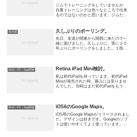
ジムでトレーニングをしていませんが、
自重トレーニングは色々なところで出来
るのではないのかと思います。ジムだと
会費を払っているモチベーションがある
かもしれませんが、ジムへ行くこと自体
が億劫な時があると続かないと思いま
久しぶりのボーリング。
未分類
す。そのかわり、日常にもト...
先日、友達が関東から関西に来たので一
緒に遊びました。久しぶりに、実に２０
年ぶりにボーリングをしました。１投
目、ガーター。２投目、１０本倒す。結
果スペア。順番が逆ならストライクなの
に～。順番がまた回ってきた３投目、１
本。４投目、３本。通算４本...
Retina iPad Mini検討。
Web・PC・App関連
私は初代iPadを持っています。初代iPad
Miniが発売された時、購入には至りませ
んでした。当時はまだ初代iPadをもうし
ばらく使えそうでしたし、ハードウェア
が少々見劣りするのでちょっと躊躇して
おりました。当時のiPadはThe new...
iOS6のGoogle Maps。
Web・PC・App関連
iOS用のGoogle Mapsがリリースされまし
た。デザインは好きです。Googleのソフ
トは使いやすくてよく使っています。
GMail、Google Docs、Google+など。妻
はGoogle Mapsの方が合っているそうな