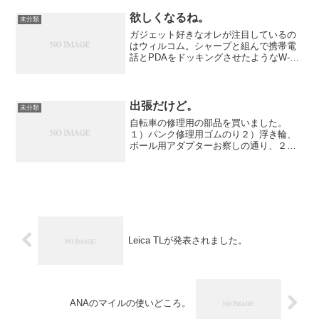
ので、教え...
欲しくなるね。
未分類
ガジェット好きなオレが注目しているの
はウィルコム。シャープと組んで携帯電
話とPDAをドッキングさせたようなW-
ZERO3という製品を出していた。ちょっ
と欲しかったけれど、大きいのとキャリ
アが変わるめんどーくささがあったため
に真剣に検討しなか...
出張だけど。
未分類
自転車の修理用の部品を買いました。
１）パンク修理用ゴムのり２）浮き輪、
ボール用アダプターお察しの通り、２）
の方はおまけ。
Leica TLが発表されました。
ANAのマイルの使いどころ。