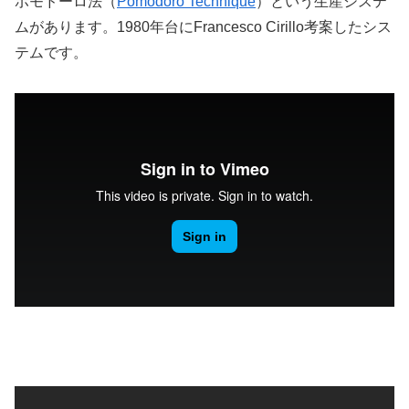
ポモドーロ法（
Pomodoro Technique
）という生産システ
ムがあります。1980年台にFrancesco Cirillo考案したシス
テムです。