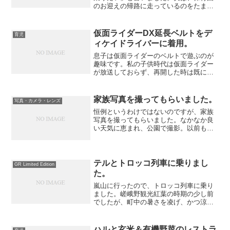
のお迎えの帰路に走っているのをたまに
見るんです。ちょっと調べてみると鳥取
県まで行く電車ではないですか。さすが
に日帰りでそこまでは行けないかな。な
仮面ライダーDX延長ベルトをデ
育児
ので、一時間程乗ってあま...
ィケイドライバーに着用。
息子は仮面ライダーのベルトで遊ぶのが
趣味です。私の子供時代は仮面ライダー
が放送しておらず、再開した時は既に特
撮ものを見る習慣が無かったので惜しく
もリアルタイムでは体験ができませんで
した。今仮面ライダーのベルトをつけよ
家族写真を撮ってもらいました。
写真・カメラ・レンズ
うとすると、子供サイズな...
恒例というわけではないのですが、家族
写真を撮ってもらいました。なかなか良
い天気に恵まれ、公園で撮影。以前もお
願いしたことのある写真家さんだったの
で、勝手がわかっていてやりやすかった
です。仕上がりも大満足です。今年の年
賀状はこれかな〜
テルとトロッコ列車に乗りまし
GR Limited Edition
た。
嵐山に行ったので、トロッコ列車に乗り
ました。嵯峨野観光紅葉の時期の少し前
でしたが、町中の暑さを凌げ、かつ涼し
過ぎずにとても気持ちの良い観光でし
た。出発前のジオラマを見る甥と叔父。
博物館らしきものもありましたが間もな
ハルと玄米＆有機野菜のレストラ