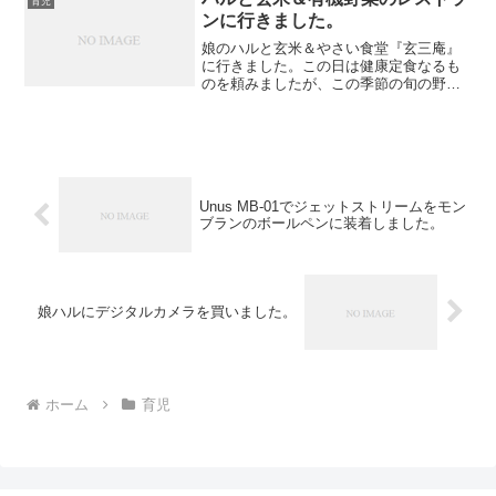
育児
く出発だったため断念しまし...
ンに行きました。
娘のハルと玄米＆やさい食堂『玄三庵』
に行きました。この日は健康定食なるも
のを頼みましたが、この季節の旬の野菜
を39品目以上使用した日替わり定食でし
た。最初に「飲む野菜サラダ」と称した
ジュースを、ハルの分もいただきまし
た。メインはカブの肉詰め...
Unus MB-01でジェットストリームをモン
ブランのボールペンに装着しました。
娘ハルにデジタルカメラを買いました。
ホーム
育児