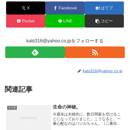
X
Facebook
はてブ
Pocket
LINE
コピー
kats316@yahoo.co.jpをフォローする
kats316@yahoo.co.jp
関連記事
生命の神秘。
未分類
今週末は夫婦共に、数日間家を空けるこ
とになっておりました。こうなると、一
番心配なのはバジルちゃん。（二番目が
空き巣）一応、出発日に確認した一週間