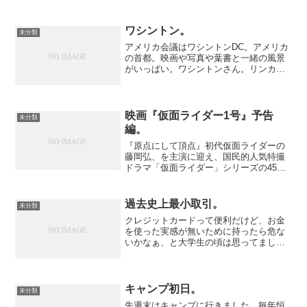
の天気予報には三日間は雨。これならば
大丈夫、と思っていたら、一週間全然雨
が降りませんでした。天気...
ワシントン。
未分類
アメリカ会議はワシントンDC。アメリカ
の首都。映画や写真や葉書と一緒の風景
がいっぱい。ワシントンさん。リンカー
ンさん。ケネディさん。ブッシュさん。
関西空港を夕方に出発。実は関空初めて
でした。広くて新しい感じはしたかな。
大阪まで出れば電車で簡...
映画『仮面ライダー1号』予告
未分類
編。
『原点にして頂点』初代仮面ライダーの
藤岡弘、を主演に迎え、国民的人気特撮
ドラマ「仮面ライダー」シリ­ーズの45周
年を記念して製作された特撮アクショ
ン。海外から急きょ日本に帰国した初­代
仮面ライダーが、宿敵ショッカーのみな
過去史上最小取引。
未分類
らず、新たなる敵・ノ...
クレジットカードって便利だけど、お金
を使った実感が無いために持ったら危な
いかなぁ、と大学生の頃は思ってまし
た。でも、家計簿を付けてモニタリン
グ・管理することで、大幅な出費や計算
外な出費はまずしない結果となりまし
た。オレの場合は。元々、借金ま...
キャンプ初日。
未分類
先週末はキャンプに行きました。毎年恒