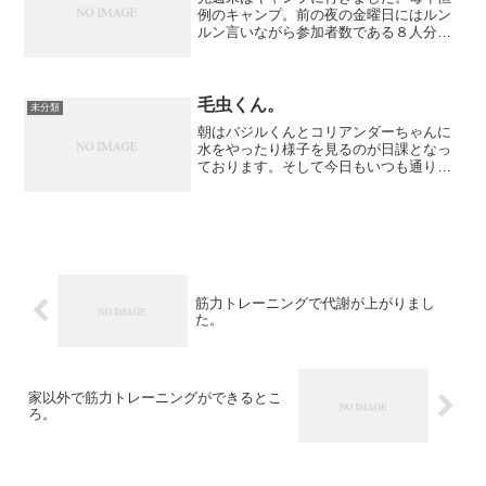
例のキャンプ。前の夜の金曜日にはルン
ルン言いながら参加者数である８人分の
ハンバーグをこねていた。これを炭火焼
にしたら美味しいハズだ～、とつぶやき
ながら。出発は7時半だったけど、パン屋
が開店するのが7時半で...
毛虫くん。
未分類
朝はバジルくんとコリアンダーちゃんに
水をやったり様子を見るのが日課となっ
ております。そして今日もいつも通り見
てみると・・・Σ(⌒◇⌒;) ゲッ!!なななな
なんじゃこりゃ！？虫？どんな？そうい
えば黒い糞みたいなものが・・・(＠Д
＠; アセアセ...
筋力トレーニングで代謝が上がりまし
た。
家以外で筋力トレーニングができるとこ
ろ。