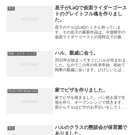
息子がLaQで仮面ライダーゴース
育児
トのグレイトフル魂を作りまし
た。
息子のテルはLaQたくさん持っていま
す。その息子の最新作品は、今放映中の
仮面ライダーゴーストの現時点での最強
フォーム、グレイトフル魂です。時期的
に、６月頃に最強フォームになります。
このグレイトフル魂は仮面ライダードラ
ハル、親戚に会う。
写真・カメラ・レンズ
イブで言えばタイプフォー...
2012年が始まってすぐにハルが生まれま
した。なのでこの年の年末年始、初めて
関東の親戚に会います。ひげじいとばぁ
ばと一緒に住んでいる大きいおばあちゃ
んを始め、ニュージーランドに住んでい
る叔父さんと叔母さん、私の母方の親戚
一同に初めて会います...
家でピザを作りました。
Ricoh GXR Mount A12
家でピザを焼きました。パン焼き器で生
地を作り、オーブンレンジで焼きます。
昔からテルはピザのお手伝いをしてくれ
ていたので、今回も手伝ってもらいまし
た。From GXR A16 24-85mm真ん中に盛
り付けていたのを注意されるテル。From
...
ハルのクラスの懇談会が保育園で
育児
ありました。