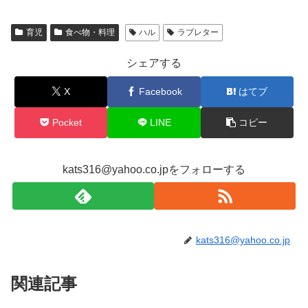
育児
食べ物・料理
ハル
ラブレター
シェアする
X
Facebook
はてブ
Pocket
LINE
コピー
kats316@yahoo.co.jpをフォローする
kats316@yahoo.co.jp
関連記事