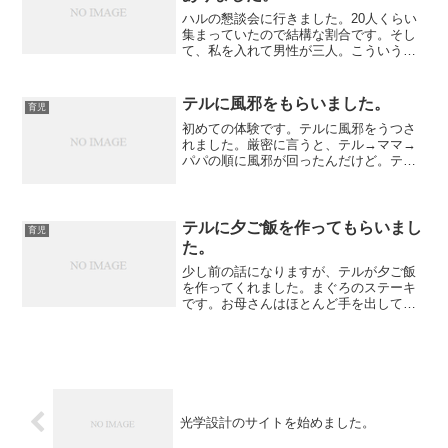
ハルの懇談会に行きました。20人くらい
集まっていたので結構な割合です。そし
て、私を入れて男性が三人。こういうの
に男親が参加するのも多くなったかな。
当たり前ですが普段忙しい親同し、なか
なか育児の意見交換は行えません。送り
テルに風邪をもらいました。
育児
迎えが同一時間帯の人な...
初めての体験です。テルに風邪をうつさ
れました。厳密に言うと、テル→ママ→
パパの順に風邪が回ったんだけど。テル
自身は先週に風邪を引いて、おかーさん
は今週の初めにノドの痛みとだるさを訴
え、オレはだるさと軽い熱と咳が出てお
ります。比較的軽い風邪だ...
テルに夕ご飯を作ってもらいまし
育児
た。
少し前の話になりますが、テルが夕ご飯
を作ってくれました。まぐろのステーキ
です。お母さんはほとんど手を出してい
ないと聞きました。添え物の野菜も選
び、ニンニク醤油のソースも手作りで
す。唯一、エビは作っていないのです
が、エビは娘のハルが作ってくれ...
光学設計のサイトを始めました。