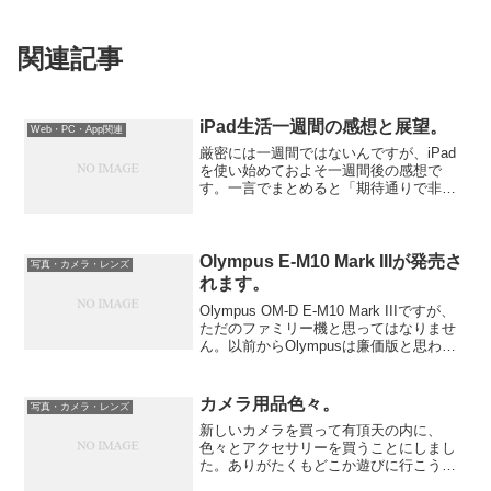
関連記事
iPad生活一週間の感想と展望。
Web・PC・App関連
厳密には一週間ではないんですが、iPad
を使い始めておよそ一週間後の感想で
す。一言でまとめると「期待通りで非常
に良い」です。自分の使い方には非常に
マッチしており、今の自分の生活環境に
はこれで十分です。息子テルとの時間を
優先しているため、何時...
Olympus E-M10 Mark IIIが発売さ
写真・カメラ・レンズ
れます。
Olympus OM-D E-M10 Mark IIIですが、
ただのファミリー機と思ってはなりませ
ん。以前からOlympusは廉価版と思われ
るカメラにもフラグシップと同じセンサ
ーや機能を付けるので、侮れません。
カメラ用品色々。
写真・カメラ・レンズ
新しいカメラを買って有頂天の内に、
色々とアクセサリーを買うことにしまし
た。ありがたくもどこか遊びに行こうと
誘ってくれたカメラ友達を、子守をして