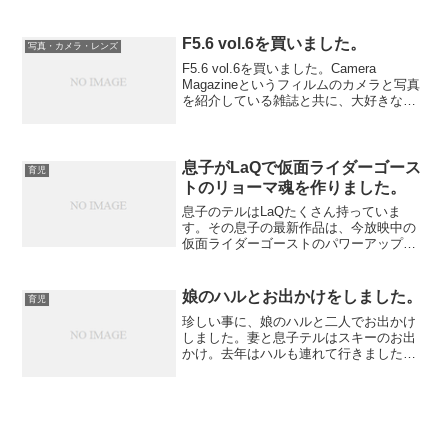
いるのにベビーカーでの移動が大変な大
都市に誘い、自分の用事のために連れ回
し、あまり写真を撮らなかっ...
F5.6 vol.6を買いました。
写真・カメラ・レンズ
F5.6 vol.6を買いました。Camera
Magazineというフィルムのカメラと写真
を紹介している雑誌と共に、大好きな雑
誌です。F5.6もVOL.6となりました。ハ
イクオリティな印刷と、それに見合った
記事と写真が詰まっています。自分...
息子がLaQで仮面ライダーゴース
育児
トのリョーマ魂を作りました。
息子のテルはLaQたくさん持っていま
す。その息子の最新作品は、今放映中の
仮面ライダーゴーストのパワーアップし
た闘魂ブースト魂の変身のリョーマ魂で
す。ご想像の通り、坂本龍馬の魂が宿っ
たゴーストです。ポイントは闘魂ブース
娘のハルとお出かけをしました。
育児
トの赤のベースに鮮やかな...
珍しい事に、娘のハルと二人でお出かけ
しました。妻と息子テルはスキーのお出
かけ。去年はハルも連れて行きました
が、それ程スキーはできず、私もあまり
スキーが好きではないこともあって今回
は同行しないことに。その事実に気付い
た時のハルの反応は今までに...