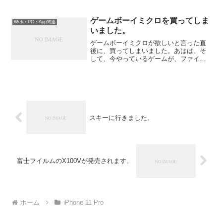
英語専用の二つのTwitterアカウントも検
討しましたが、今のところは両方の言語
の垂れ流し状態です。そこで、ブログの
ゲームボーイミクロを買ってしま
Web・PC・App関連
記事にも...
いました。
ゲームボーイミクロが欲しいと言った直
後に、買ってしまいました。あはは。そ
して、今やっているゲームが、ファイナ
ルファンタジー１＆２です。一応ゲーム
ボーイアドバンス用のゲームですが、フ
ァミコン版のリメイクです。1980年代～
1990年代は完全に...
スキーに行きました。
富士フイルムのX100Vが発売されます。
ホーム
iPhone 11 Pro