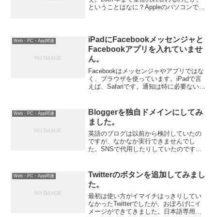
ということはなに？Appleのパソコンで
Windowsが普通に動いちゃうの？
Windows機でMacOSが動いちゃうの？現
行のMac用ソフトは使えなくなっ...
iPadにFacebookメッセンジャと
Web・PC・App関連
Facebookアプリを入れていませ
ん。
Facebookはメッセンジャやアプリではな
く、ブラウザを使っています。iPadで言
えば、Safariです。通知は特に必要ないの
で、そうしています。アプリ解析とかも
すると最もバッテリー消費が高いのも
Facebookです（どうやらコードに何や...
Bloggerを独自ドメインにしてみ
Web・PC・App関連
ました。
英語のブログは以前から検討していたの
ですが、なかなか実行できませんでし
た。SNSで代用したりしていたのです
が、英語で発信する事も自分にとっては
大きな意味があるのです。今までのサー
バーでは複数のWordpressを使用できる
Twitterのボタンを追加してみまし
Web・PC・App関連
のですが、現在契約...
た。
最初は使い方がイマイチはっきりしてい
なかったTwitterでしたが、おぼろげにイ
メージができてきました。日本語専用、