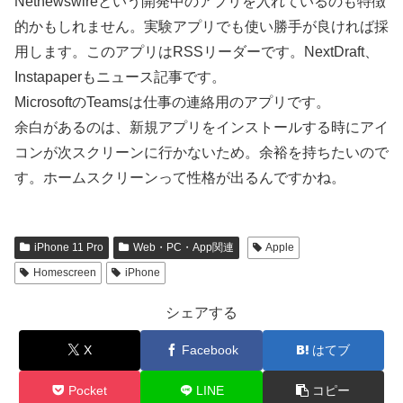
Netnewswireという開発中のアプリを入れているのも特徴
的かもしれません。実験アプリでも使い勝手が良ければ採
用します。このアプリはRSSリーダーです。NextDraft、
Instapaperもニュース記事です。
MicrosoftのTeamsは仕事の連絡用のアプリです。
余白があるのは、新規アプリをインストールする時にアイ
コンが次スクリーンに行かないため。余裕を持ちたいので
す。ホームスクリーンって性格が出るんですかね。
iPhone 11 Pro
Web・PC・App関連
Apple
Homescreen
iPhone
シェアする
X
Facebook
はてブ
Pocket
LINE
コピー