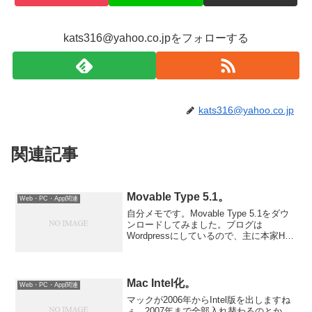
kats316@yahoo.co.jpをフォローする
kats316@yahoo.co.jp
関連記事
Movable Type 5.1。
Web・PC・App関連
自分メモです。Movable Type 5.1をダウ
ンロードしてみました。ブログは
Wordpressにしているので、主に本家HP
の記事の書き出し用に使おうかと思いま
す。ブログは日々の日記レベルの記事に
留めておき、本家HPは更新回数が少ない
け...
Mac Intel化。
Web・PC・App関連
マックが2006年からIntel版を出しますね
ぇ。2007年まで全部入れ替わるのとか。