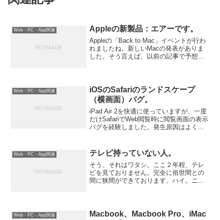
Appleの新製品：エアーです。
Web・PC・App関連
Appleの「Back to Mac」イベントが行わ
れましたね。新しいMacの発表がありま
した。そう言えば、以前の記事で予想し
ていたのは以下の通り：（ワタクシの予
想ではなく、数々の予想から抜粋しただ
け）MacBook Airについて：＞（M...
iOSのSafariのランドスケープ
Web・PC・App関連
（横画面）バグ。
iPad Air 2を快適に使っていますが、一度
だけSafariでWeb閲覧時に閲覧画面の表示
バグを経験しました。発生原因はよく覚
えていないのですが、Web閲覧時に画面
表示をポートレート（縦画面）とランド
スケープ（横画面）をコロコロ変えて
テレビ持っていない人。
Web・PC・App関連
た...
そう、それはワタシ。ここ２年程、テレ
ビを見ておりません。完全に俗世間との
間に狭間ができております、ハイ。ニュ
ースは新聞とインターネットで十分だ
し。ゴールデンの時間帯の番組はほとん
どがバラエティなので興味がない。でも
ね。もうすぐ始まるわけです...
Macbook、Macbook Pro、iMac
Web・PC・App関連