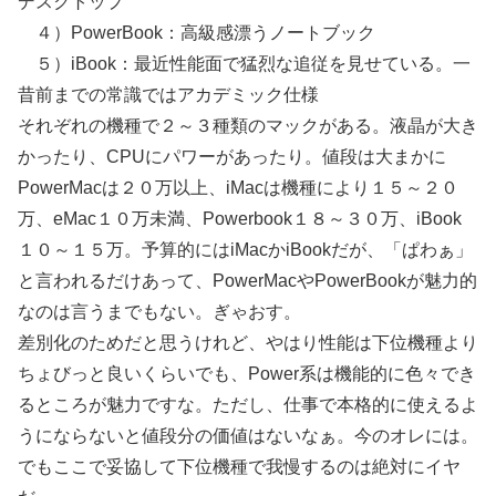
デスクトップ
４）PowerBook：高級感漂うノートブック
５）iBook：最近性能面で猛烈な追従を見せている。一
昔前までの常識ではアカデミック仕様
それぞれの機種で２～３種類のマックがある。液晶が大き
かったり、CPUにパワーがあったり。値段は大まかに
PowerMacは２０万以上、iMacは機種により１５～２０
万、eMac１０万未満、Powerbook１８～３０万、iBook
１０～１５万。予算的にはiMacかiBookだが、「ぱわぁ」
と言われるだけあって、PowerMacやPowerBookが魅力的
なのは言うまでもない。ぎゃおす。
差別化のためだと思うけれど、やはり性能は下位機種より
ちょびっと良いくらいでも、Power系は機能的に色々でき
るところが魅力ですな。ただし、仕事で本格的に使えるよ
うにならないと値段分の価値はないなぁ。今のオレには。
でもここで妥協して下位機種で我慢するのは絶対にイヤ