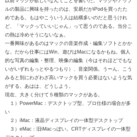
以前マックが欲しいなんてことを書いた。マックやアップ
ルの製品に興味を持ったのは、安易だがiPodを買ったた
めである。もはやこういう人は結構多いのだと思うけれ
ど、「マックっていいじゃん」って思うのである。当分こ
の熱は冷めそうにないなぁ。
一番興味があるのはマックの音楽作成・編集ソフトとかか
な。だから仕事にはWin、遊びはMacになるかもね。個人
的な写真の編集・整理、映像の編集（今はそれほどでもな
いがいずれもっとやるつもり）、音楽関係。うーん、こう
みると別にわざわざ高いマックを買う必要はないような気
がする。あはは、どうしよう。
現在、大きく分けて５種類のマックがある。
１）PowerMac：デスクトップ型、プロ仕様の場合が多
い
２）iMac：液晶ディスプレイの一体型デスクトップ
３）eMac：旧iMacっぽい。CRTディスプレイの一体型