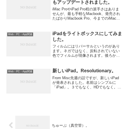
もアップデートされました。
iMac ProやiPad Pro程の派手さはありま
せんが、最も手軽なMacbook、発売され
たばかりMacbook Pro、今までのiMacも
アップデートされました。それぞれ
CPU、GPU、RAMなどのアップデートが
ありましたが、一番良い...
iPadをライトボックスにしてみま
Web・PC・App関連
した。
フィルムにはリバーサルというのがあり
ます。ネガではなく、反転されていない
色でフィルムが現像されます。後ろから
光を通すと、そこに現実が静止されたよ
うな感覚になります。これを鑑賞するに
はライトボックスなる照明が便利です。
新しいiPad。Resolutionary。
Web・PC・App関連
カメラ屋さんとかで大きな...
From Misc先週の話ですが、新しいiPad
が発表されました。名前はシンプルに
「iPad」。３でもなく、HDでもなく。で
も単にiPadだと混乱するなぁ。「iPad
early 2012」とでも呼びましょうか。一番
目を引くのはその解像度。...
ちゅーぶ（真空管）。