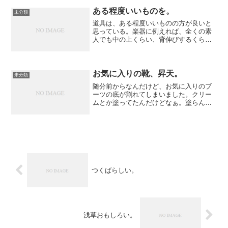
妻からしてみれば、ただのオタクの遊び
にしか見えないのだろうが...
ある程度いいものを。
未分類
道具は、ある程度いいものの方が良いと
思っている。楽器に例えれば、全くの素
人でも中の上くらい、背伸びするくらい
の値段のするものの方がよい思う。上達
していくうちに、その楽器の音色がよく
なっていくはずだから。安いものだった
ら、上達しないのは自分の...
お気に入りの靴、昇天。
未分類
随分前からなんだけど、お気に入りのブ
ーツの底が割れてしまいました。クリー
ムとか塗ってたんだけどなぁ。塗らんと
革が硬くなって割れちゃうんでね。（結
局割れたけど）本日、靴屋さんに持って
行ったら、大改造をしない限りは復活せ
んとのことです。うーん、...
つくばらしい。
浅草おもしろい。