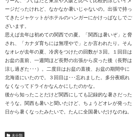
うーん、つくばだと東京や大阪と比べて比較的涼しいイメ
ージだったけれど、なかなか暑いじゃないの。出張で持っ
てきたジャケットがホテルのハンガーにかけっぱなしでご
ざいます。
思えば去年は初めての関西での夏。「関西は暑いぞ」と脅
され、「カナダ育ちには無理やで」とか言われたり。そん
なオレが去年の夏、冷房をつけたの回数が３回。１回目は
お盆の直前、一週間ほど長野の出張から戻った後（長野は
涼し過ぎた･･･）。二度目はお盆の直後、お盆の期間中に
北海道にいたので。３回目は･･･忘れました。多分夜眠れ
なくなってドライかなんかにしたのかな。
後から知ったことだけど関西にしても記録的な暑さだった
そうな。関西も暑いと聞いたけど、ちょうどオレが発った
日から暑くなったみたいで。たんに全国暑いだけなのね。
未分類