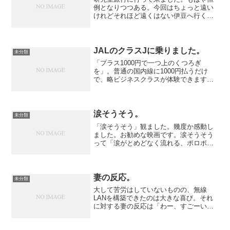
例となりつつある。今回はちょっと遠い
けれどそれほど遠くはない伊豆へ行くこ
とに。計画的なのかどうかは知らない
が、海の日を挟んで行く事に。大丈夫な
のか。学生ばかり（教授と助手を含む
が）なのにわざわざみなさんが...
JALのクラスJに乗りました。
未分類
「プラス1000円で一つ上のくつろぎ
を」。普通の国内線に1000円払うだけ
で、略ビジネスクラスが体験できます。
万年エコノミーの私からして見れば、ビ
ジネスクラスと勘違いしてしまいます。
涙そうそう。
未分類
「涙そうそう」観ました。幾度か感動し
ました。お勧めな映画です。涙そうそう
って「涙がとめどなく流れる、ポロポロ
止まらない」の沖縄弁だそうだ。オレは
泣けませんでした。そんな自分がちょっ
と残念。ま、主人公が「涙そうそう」な
わけで、オレが別に「涙そ...
妻の反応。
未分類
大して苦労はしていないものの、無線
LANを構築できたのは大きな喜び。それ
に対する妻の反応は「わー、すごーい、
ぱちぱち」※注：モノトーンな声ほめて
るんだか、バカにしてるんだか。確かに